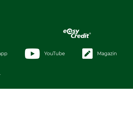
app
YouTube
Magazin
.