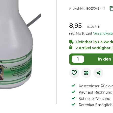
Artikel-Nr.:
8063043441
8,95
(
17,90
/ 1 l)
inkl. MwSt. zzgl.
Versandkost
Lieferbar in 1-3 Wer
2 Artikel verfügbar i
In den
Kostenloser Rückv
Kauf auf Rechnung 
Schneller Versand
Ratenkauf möglich