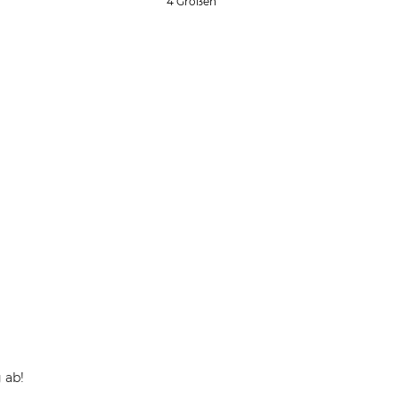
4 Größen
 ab!