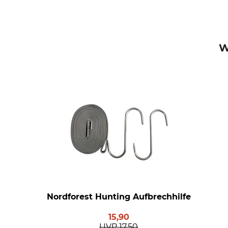
W
Nordforest Hunting Aufbrechhilfe
15,90
UVP
17,50