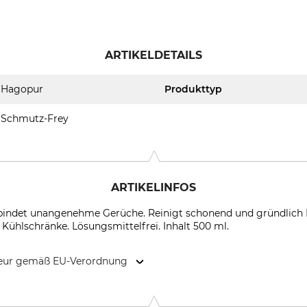
ARTIKELDETAILS
Hagopur
Produkttyp
Schmutz-Frey
ARTIKELINFOS
d bindet unangenehme Gerüche. Reinigt schonend und gründlich 
 Kühlschränke. Lösungsmittelfrei. Inhalt 500 ml.
kteur gemäß EU-Verordnung
7, 86899 Landsberg, Germany, www.hagopur.de