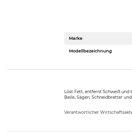
Marke
Modellbezeichnung
Löst Fett, entfernt Schweiß un
Beile, Sägen, Schneidbretter und
Verantwortlicher Wirtschaftsa
HAGOPUR AG, Max-Planck-Str. 1