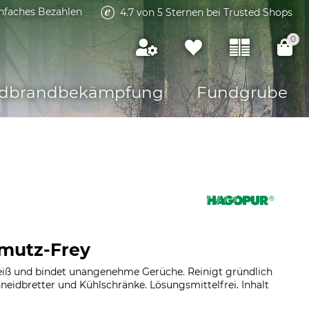
infaches Bezahlen
4.7 von 5 Sternen bei Trusted Shops
0
dbrandbekämpfung
Fundgrube
mutz-Frey
weiß und bindet unangenehme Gerüche. Reinigt gründlich
hneidbretter und Kühlschränke. Lösungsmittelfrei. Inhalt