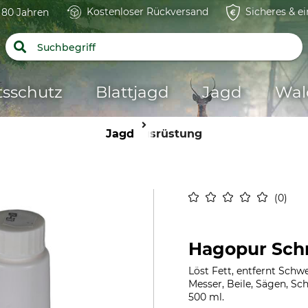
Kostenloser Rückversand
Sicheres & e
t 80 Jahren
tsschutz
Blattjagd
Jagd
Wal
Jagd
Ausrüstung
0
Hagopur Sch
Löst Fett, entfernt Sch
Messer, Beile, Sägen, Sc
500 ml.