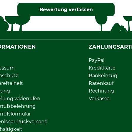
Bewertung verfassen
ORMATIONEN
ZAHLUNGSART
PayPal
essum
Kreditkarte
nschutz
Bankeinzug
erefreiheit
Ratenkauf
rung
Rechnung
llung widerrufen
Vorkasse
rrufsbelehrung
rrufsformular
enloser Rückversand
altigkeit