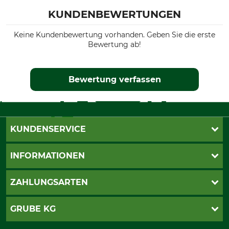
KUNDENBEWERTUNGEN
Keine Kundenbewertung vorhanden. Geben Sie die erste
Bewertung ab!
Bewertung verfassen
KUNDENSERVICE
Live-Shopping
INFORMATIONEN
Katalogbestellung
Newsletter-Anmeldung
AGB
ZAHLUNGSARTEN
Kontakt
Impressum
Gewährleistung/Kostenvoranschlag
Datenschutz
PayPal
GRUBE KG
Seilwindenprüfung
Barrierefreiheit
Kreditkarte
Fragen und Antworten
Lieferung