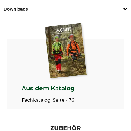
Downloads
Marke
Biozid-Klasse
Hagopur
19
Sicherheitsdatenblatt | SD_75-520_75-521_DE_Duftzaunkonzentrat.pdf
Biozidhinweis
Produkttyp
Ohne Beratung
Duftstoff
Modellbezeichnung
Herstellung
Duftzaun-Set Vario
Made in Germany
Aus dem Katalog
Fachkatalog, Seite 476
ZUBEHÖR