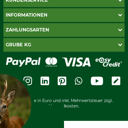
KUNDENSERVICE
Live-Shopping
INFORMATIONEN
Katalogbestellung
Newsletter-Anmeldung
AGB
ZAHLUNGSARTEN
Kontakt
Impressum
Gewährleistung/Kostenvoranschlag
Datenschutz
PayPal
GRUBE KG
Seilwindenprüfung
Barrierefreiheit
Kreditkarte
Fragen und Antworten
Lieferung
Bankeinzug
Leitbild
Cookie-Einstellungen
Bestellung widerrufen
Ratenkauf
Karriere
Widerrufsbelehrung
Rechnung
Termine
Widerrufsformular
Vorkasse
Ladengeschäft
Kostenloser Rückversand
Motorgeräteshop
Nachhaltigkeit
Über uns
Entsorgung und Umwelt
Community
Alle Preise in Euro und inkl. Mehrwertsteuer zzgl.
Datenschutz Print
International
Versandkosten.
Kooperationen