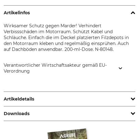
Artikelinfos
Wirksamer Schutz gegen Marder! Verhindert
Verbissschäden im Motorraum. Schützt Kabel und
Schläuche. Einfach die im Deckel platzierten Filzdepots in
den Motorraum kleben und regelmäßig einsprühen. Auch
auf Dachböden anwendbar. 200-ml-Dose. N-80148.
Verantwortlicher Wirtschaftsakteur gemäß EU-
Verordnung
HAGOPUR AG, Max-Planck-Str. 17, 86899 Landsberg,
Germany, www.hagopur.de
Artikeldetails
Downloads
Marke
Biozid-Klasse
Hagopur
19
Sicherheitsdatenblatt | SD_75-094.pdf
Biozidhinweis
Produkttyp