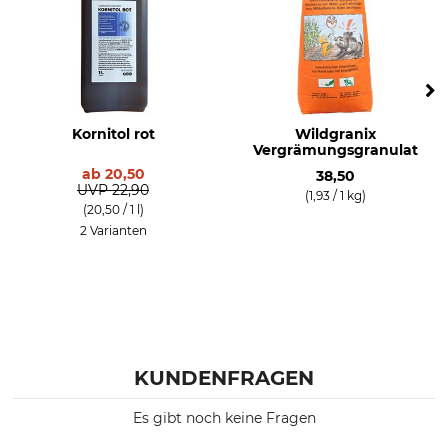
Kornitol rot
Wildgranix
Vergrämungsgranulat
ab
20,50
38,50
UVP
22,90
(1,93 / 1 kg)
(20,50 / 1 l)
2 Varianten
KUNDENFRAGEN
Es gibt noch keine Fragen