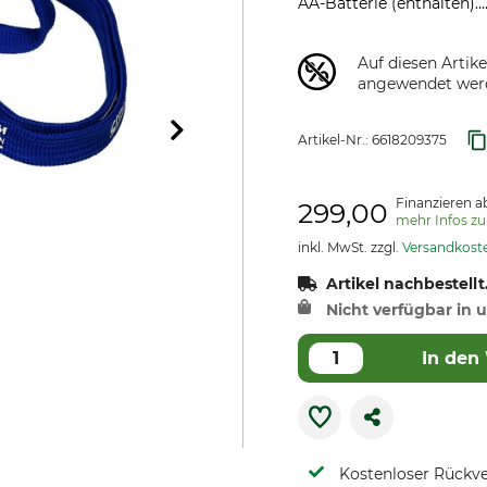
AA-Batterie (enthalten)...
Auf diesen Artik
angewendet wer
Artikel-Nr.:
6618209375
Finanzieren a
299,00
mehr Infos z
inkl. MwSt. zzgl.
Versandkost
Artikel nachbestellt
Nicht verfügbar in u
In den
Kostenloser Rückv