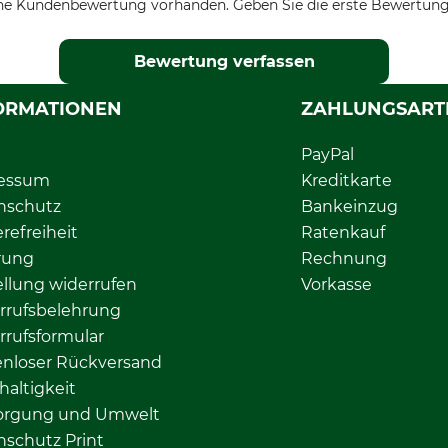
ne Kundenbewertung vorhanden. Geben Sie die erste Bewertung
Bewertung verfassen
ORMATIONEN
ZAHLUNGSART
PayPal
essum
Kreditkarte
nschutz
Bankeinzug
erefreiheit
Ratenkauf
rung
Rechnung
llung widerrufen
Vorkasse
rrufsbelehrung
rrufsformular
enloser Rückversand
altigkeit
orgung und Umwelt
nschutz Print