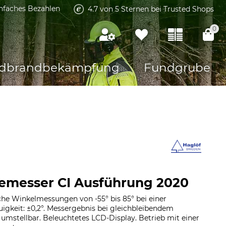
infaches Bezahlen
4.7 von 5 Sternen bei Trusted Shops
0
dbrandbekämpfung
Fundgrube
lemesser CI Ausführung 2020
iche Winkelmessungen von -55° bis 85° bei einer
uigkeit: ±0,2°. Messergebnis bei gleichbleibendem
umstellbar. Beleuchtetes LCD-Display. Betrieb mit einer