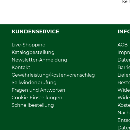
Kei
KUNDENSERVICE
INF
Live-Shopping
AGB
Katalogbestellung
Impr
Newsletter-Anmeldung
Date
Kontakt
Barri
Gewährleistung/Kostenvoranschlag
Liefe
Seilwindenprüfung
Beste
Fragen und Antworten
Wide
Cookie-Einstellungen
Wide
Schnellbestellung
Kost
Nachh
Ents
Date