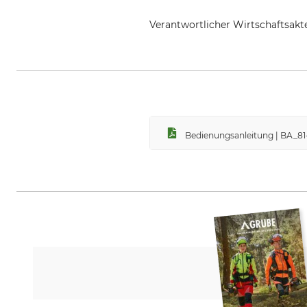
Verantwortlicher Wirtschaftsa
Haglöf Sweden AB, Klockargata
Bedienungsanleitung | BA_81-