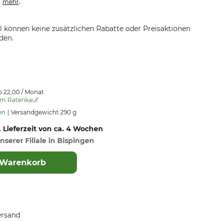
.
.
mehr
el können keine zusätzlichen Rabatte oder Preisaktionen
den.
b 22,00 / Monat
um Ratenkauf
en
Versandgewicht 290 g
. Lieferzeit von ca. 4 Wochen
nserer Filiale in Bispingen
 Warenkorb
ersand