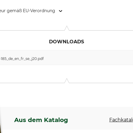
kteur gemäß EU-Verordnung
n 8, 88230 Långsele, Sweden, www.haglofsweden.com
DOWNLOADS
185_de_en_fr_se_j20.pdf
Aus dem Katalog
Fachkatal