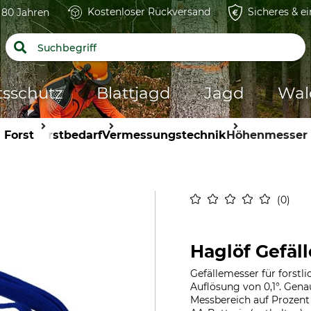
Kostenloser Rückversand
Sicheres & e
t 80 Jahren
tsschutz
Blattjagd
Jagd
Wal
Forst
Forstbedarf
Vermessungstechnik
Höhenmesser
0
Haglöf Gefäl
Gefällemesser für forstl
Auflösung von 0,1°. Gena
Messbereich auf Prozent 