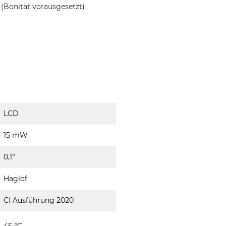
(Bonität vorausgesetzt)
LCD
15 mW
0,1°
Haglöf
CI Ausführung 2020
45 °C