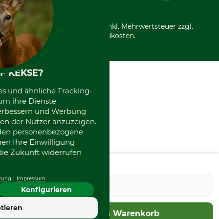
Nachhaltigkeit
Über uns
Entsorgung und Umwelt
Community
Alle Preise in Euro und inkl. Mehrwertsteuer zzgl.
Datenschutz Print
International
Versandkosten.
Kooperationen
F KEKSE?
es und ähnliche Tracking-
um ihre Dienste
 verbessern und Werbung
en der Nutzer anzuzeigen.
erden personenbezogene
nen Ihre Einwilligung
die Zukunft widerrufen
Seriennummer Grundgerät
rung
Impressum
Konfigurieren
tieren
In den Warenkorb