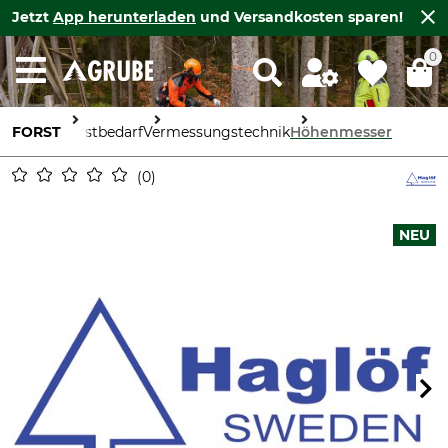
Jetzt
App herunterladen
und Versandkosten sparen!
0
FORST
Forstbedarf
Vermessungstechnik
Höhenmesser
0
NEU