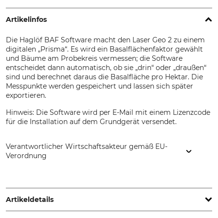
Artikelinfos
Die Haglöf BAF Software macht den Laser Geo 2 zu einem
digitalen „Prisma“. Es wird ein Basalflächenfaktor gewählt
und Bäume am Probekreis vermessen; die Software
entscheidet dann automatisch, ob sie „drin“ oder „draußen“
sind und berechnet daraus die Basalfläche pro Hektar. Die
Messpunkte werden gespeichert und lassen sich später
exportieren.
Hinweis: Die Software wird per E-Mail mit einem Lizenzcode
für die Installation auf dem Grundgerät versendet.
Verantwortlicher Wirtschaftsakteur gemäß EU-
Verordnung
Haglöf Sweden AB, Klockargatan 8, 88230 Långsele,
Sweden, www.haglofsweden.com
Artikeldetails