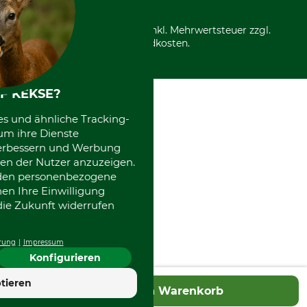
Nachhaltigkeit
Über uns
Entsorgung und Umwelt
Community
Alle Preise in Euro und inkl. Mehrwertsteuer zzgl.
Datenschutz Print
International
Versandkosten.
Kooperationen
F KEKSE?
es und ähnliche Tracking-
um ihre Dienste
 verbessern und Werbung
en der Nutzer anzuzeigen.
erden personenbezogene
nen Ihre Einwilligung
die Zukunft widerrufen
rung
Impressum
Konfigurieren
tieren
In den Warenkorb