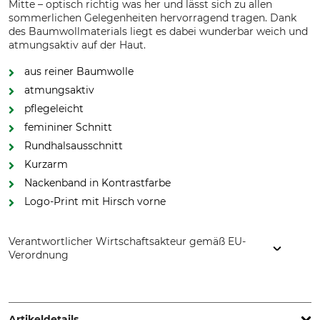
Mitte – optisch richtig was her und lässt sich zu allen
sommerlichen Gelegenheiten hervorragend tragen. Dank
des Baumwollmaterials liegt es dabei wunderbar weich und
atmungsaktiv auf der Haut.
aus reiner Baumwolle
atmungsaktiv
pflegeleicht
femininer Schnitt
Rundhalsausschnitt
Kurzarm
Nackenband in Kontrastfarbe
Logo-Print mit Hirsch vorne
Verantwortlicher Wirtschaftsakteur gemäß EU-
Verordnung
Outfit International A/S, Greve Main 10, 2670 Greve,
Denmark, www.harkila.com
Artikeldetails