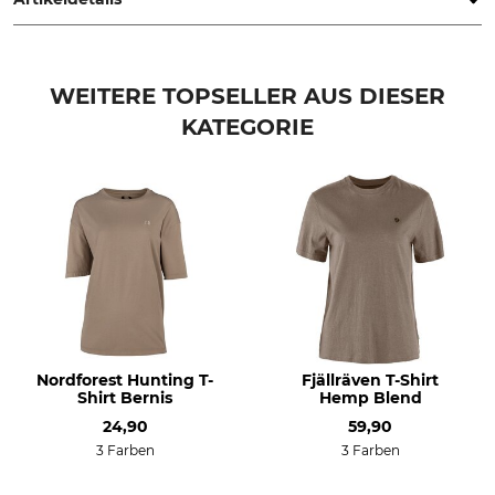
Marke
Produkttyp
Härkila
T-Shirt
WEITERE TOPSELLER AUS DIESER
KATEGORIE
Modellbezeichnung
Oberstoff
Stag Badge
100% Baumwolle
Waschen
Bleichen
30 °C Pflegeleicht
Nicht bleichen
Trocknen
Bügeln
Nicht im Wäschetrockner
Bügeln bis 150 °C
trocknen
Professionelle Textilpflege
Für
Nicht trockenreinigen
Damen
Nordforest Hunting T-
Fjällräven T-Shirt
Shirt Bernis
Hemp Blend
Passform
Herstellung
24,90
59,90
regular
Made in Türkiye
3 Farben
3 Farben
Farbe
Konfektionsgröße