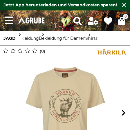
Jetzt
App herunterladen
und Versandkosten sparen!
0
JAGD
Bekleidung
Bekleidung für Damen
Shirts
0