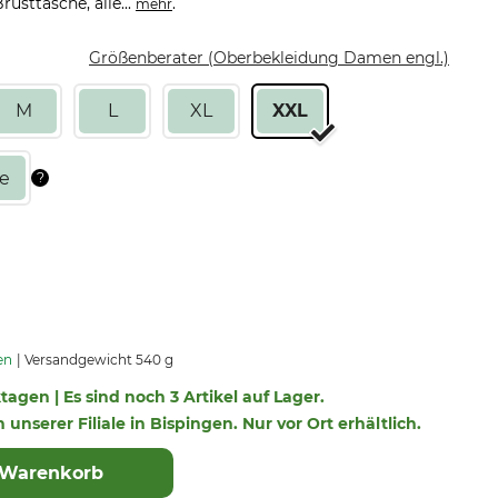
usttasche, alle...
.
mehr
Größenberater (Oberbekleidung Damen engl.)
M
L
XL
XXL
en
Versandgewicht 540 g
ktagen | Es sind noch 3 Artikel auf Lager.
n unserer Filiale in Bispingen. Nur vor Ort erhältlich.
 Warenkorb