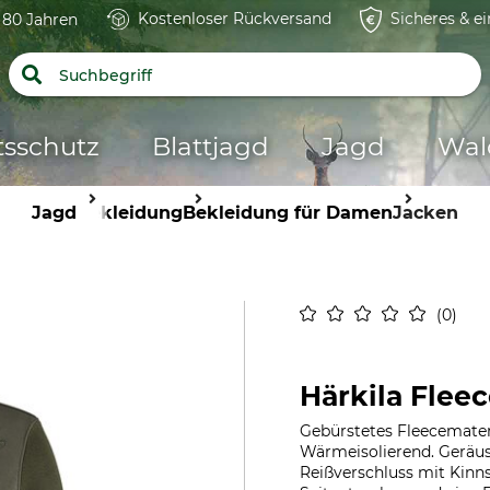
Kostenloser Rückversand
Sicheres & e
t 80 Jahren
tsschutz
Blattjagd
Jagd
Wal
Jagd
Bekleidung
Bekleidung für Damen
Jacken
0
Härkila Fleec
Gebürstetes Fleecemater
Wärmeisolierend. Geräusch
Reißverschluss mit Kinns