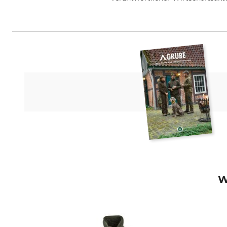
Outfit International A/S, Greve
W