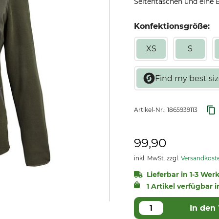
Seitentaschen und eine Br
Konfektionsgröße:
XS
S
Artikel-Nr.:
1865939113
99,90
inkl. MwSt. zzgl.
Versandkost
Lieferbar in 1-3 Wer
1 Artikel verfügbar i
In den