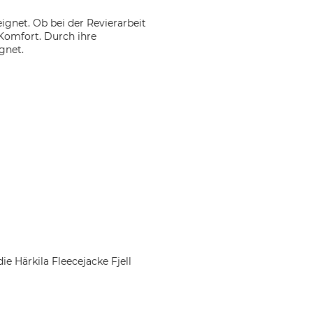
eignet. Ob bei der Revierarbeit
 Komfort. Durch ihre
gnet.
e Härkila Fleecejacke Fjell