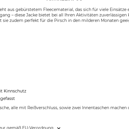
teht aus gebürstetem Fleecematerial, das sich für viele Einsätze 
ng – diese Jacke bietet bei all Ihren Aktivitäten zuverlässigen
 sie zudem perfekt für die Pirsch in den milderen Monaten geei
it Kinnschutz
ngefasst
sche, alle mit Reißverschluss, sowie zwei Innentaschen machen di
kteur gemäß EU-Verordnung