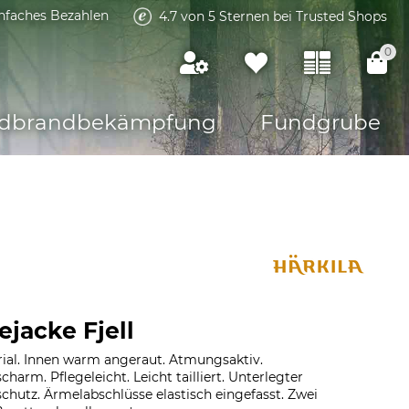
infaches Bezahlen
4.7 von 5 Sternen bei Trusted Shops
0
dbrandbekämpfung
Fundgrube
ejacke Fjell
ial. Innen warm angeraut. Atmungsaktiv.
arm. Pflegeleicht. Leicht tailliert. Unterlegter
chutz. Ärmelabschlüsse elastisch eingefasst. Zwei