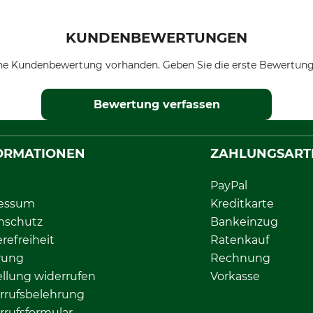
KUNDENBEWERTUNGEN
ne Kundenbewertung vorhanden. Geben Sie die erste Bewertung
Bewertung verfassen
ORMATIONEN
ZAHLUNGSART
PayPal
essum
Kreditkarte
nschutz
Bankeinzug
erefreiheit
Ratenkauf
rung
Rechnung
llung widerrufen
Vorkasse
rrufsbelehrung
rrufsformular