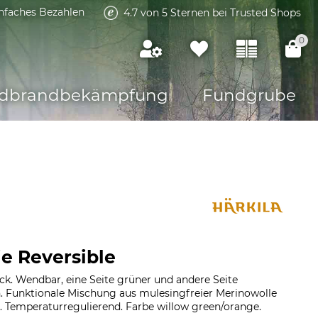
infaches Bezahlen
4.7 von 5 Sternen bei Trusted Shops
0
dbrandbekämpfung
Fundgrube
ie Reversible
ck. Wendbar, eine Seite grüner und andere Seite
. Funktionale Mischung aus mulesingfreier Merinowolle
. Temperaturregulierend. Farbe willow green/orange.