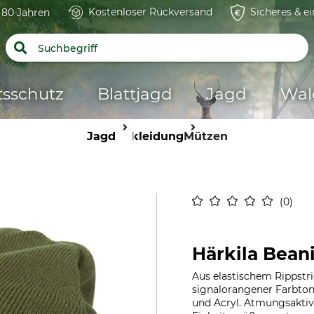
Kostenloser Rückversand
Sicheres & e
t 80 Jahren
tsschutz
Blattjagd
Jagd
Wal
Jagd
Bekleidung
Mützen
0
Härkila Bean
Aus elastischem Rippstri
signalorangener Farbton
und Acryl. Atmungsaktiv