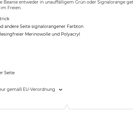
e Beanie entweder in unauffälligem Grün oder Signalorange getr
im Freien.
trick
nd andere Seite signalorangener Farbton
lesingfreier Merinowolle und Polyacryl
er Seite
kteur gemäß EU-Verordnung
 Main 10, 2670 Greve, Denmark, www.harkila.com