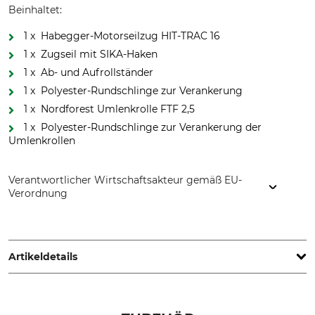
Beinhaltet:
1 x Habegger-Motorseilzug HIT-TRAC 16
1 x Zugseil mit SIKA-Haken
1 x Ab- und Aufrollständer
1 x Polyester-Rundschlinge zur Verankerung
1 x Nordforest Umlenkrolle FTF 2,5
1 x Polyester-Rundschlinge zur Verankerung der
Umlenkrollen
Verantwortlicher Wirtschaftsakteur gemäß EU-
Verordnung
Grube KG, Hützeler Damm 38, 29646 Bispingen, Germany,
www.grube.de
Artikeldetails
Marke
Produkttyp
Habegger
Komplettset