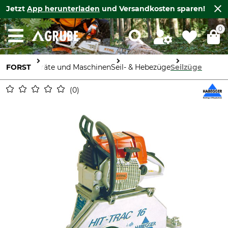
Jetzt
App herunterladen
und Versandkosten sparen!
0
FORST
Geräte und Maschinen
Seil- & Hebezüge
Seilzüge
0