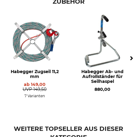
ZUBEHÖR
Modellbezeichnung
Hit 16
Habegger Zugseil 11,2
Habegger Ab- und
mm
Aufrollständer für
Seilhaspel
ab
149,00
UVP
149,50
880,00
7 Varianten
WEITERE TOPSELLER AUS DIESER