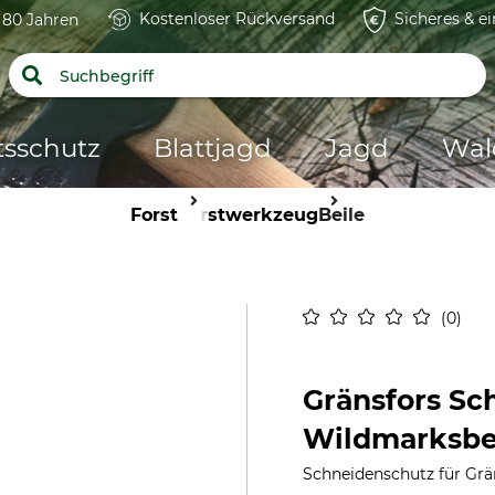
Kostenloser Rückversand
Sicheres & e
t 80 Jahren
tsschutz
Blattjagd
Jagd
Wal
Forst
Forstwerkzeug
Beile
0
Gränsfors Sc
Wildmarksbe
Schneidenschutz für Grä