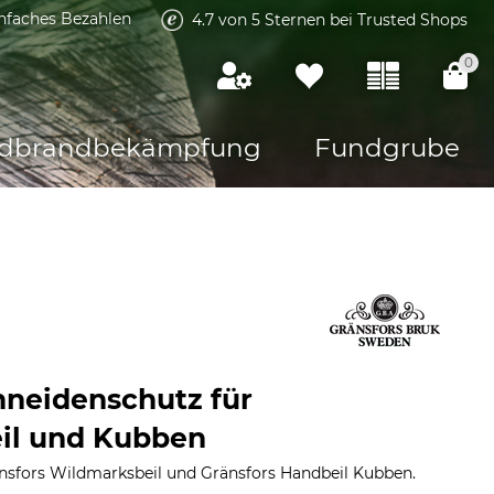
infaches Bezahlen
4.7 von 5 Sternen bei Trusted Shops
0
dbrandbekämpfung
Fundgrube
hneidenschutz für
il und Kubben
nsfors Wildmarksbeil und Gränsfors Handbeil Kubben.