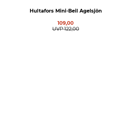
Hultafors Mini-Beil Agelsjön
109,00
UVP
122,00