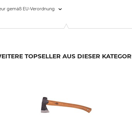
kteur gemäß EU-Verordnung
vägen 2, 831 77 Östersund, Sweden, www.gransforsbruk.com
EITERE TOPSELLER AUS DIESER KATEGOR