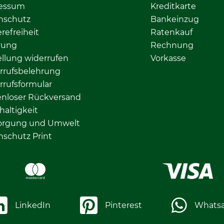
essum
Kreditkarte
nschutz
Bankeinzug
erefreiheit
Ratenkauf
rung
Rechnung
llung widerrufen
Vorkasse
rrufsbelehrung
rrufsformular
enloser Rückversand
altigkeit
orgung und Umwelt
nschutz Print
LinkedIn
Pinterest
Whats