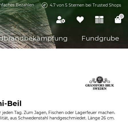
infaches Bezahlen
4.7 von 5 Sternen bei Trusted Shops
0
dbrandbekämpfung
Fundgrube
i-Beil
ür jeden Tag. Zum Jagen, Fischen oder Lagerfeuer machen.
lität, aus Schwedenstahl handgeschmiedet. Länge 26 cm.