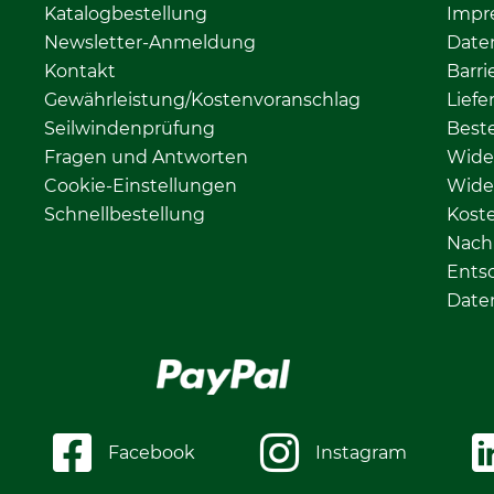
Katalogbestellung
Impr
Newsletter-Anmeldung
Date
Kontakt
Barri
Gewährleistung/Kostenvoranschlag
Liefe
Seilwindenprüfung
Beste
Fragen und Antworten
Wide
Cookie-Einstellungen
Wide
Schnellbestellung
Kost
Nachh
Ents
Date
Facebook
Instagram