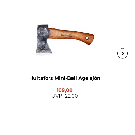
Hultafors Mini-Beil Agelsjön
109,00
UVP
122,00