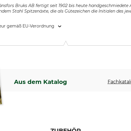
sfors Bruks AB fertigt seit 1902 bis heute handgeschmiedete Äx
dem Stahl Spitzenäxte, die als Gütezeichen die Initialen des je
kteur gemäß EU-Verordnung
vägen 2, 831 77 Östersund, Sweden, www.gransforsbruk.com
Aus dem Katalog
Fachkatal
ZUBEHÖR