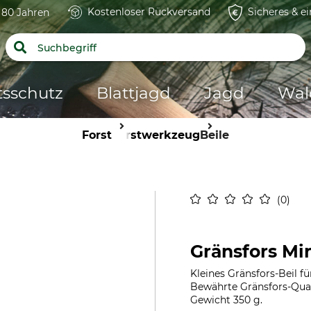
Kostenloser Rückversand
Sicheres & e
t 80 Jahren
tsschutz
Blattjagd
Jagd
Wal
Forst
Forstwerkzeug
Beile
0
Gränsfors Min
Kleines Gränsfors-Beil f
Bewährte Gränsfors-Qua
Gewicht 350 g.