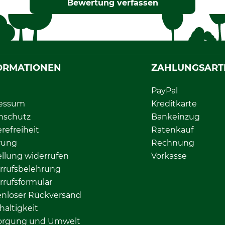
Bewertung verfassen
ORMATIONEN
ZAHLUNGSART
PayPal
essum
Kreditkarte
nschutz
Bankeinzug
erefreiheit
Ratenkauf
rung
Rechnung
llung widerrufen
Vorkasse
rrufsbelehrung
rrufsformular
enloser Rückversand
altigkeit
orgung und Umwelt