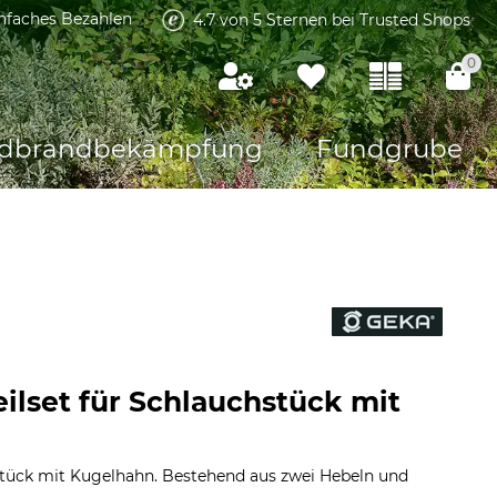
infaches Bezahlen
4.7 von 5 Sternen bei Trusted Shops
0
dbrandbekämpfung
Fundgrube
ilset für Schlauchstück mit
tück mit Kugelhahn. Bestehend aus zwei Hebeln und