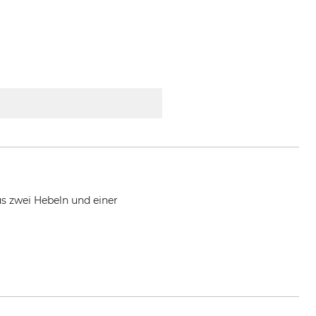
us zwei Hebeln und einer
any, www.geka.de