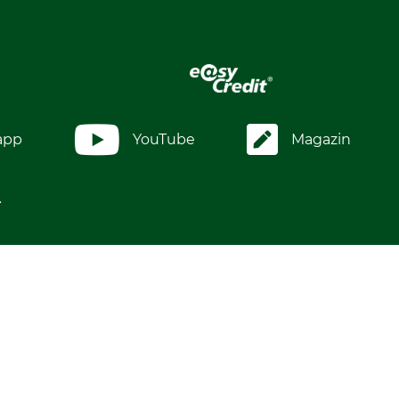
app
YouTube
Magazin
.