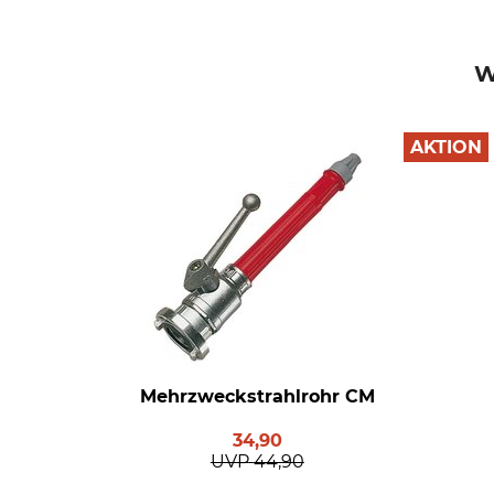
W
AKTION
Mehrzweckstrahlrohr CM
34,90
UVP
44,90