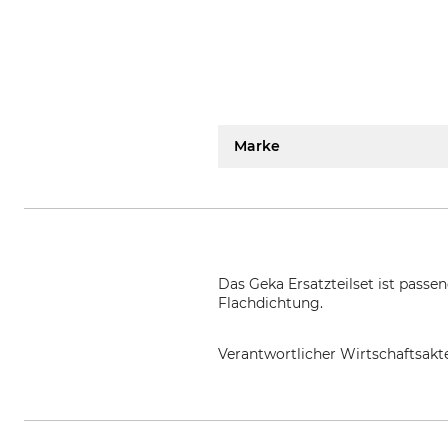
Marke
Das Geka Ersatzteilset ist passe
Flachdichtung.
Verantwortlicher Wirtschaftsa
KARASTO Armaturenfabrik Oehle