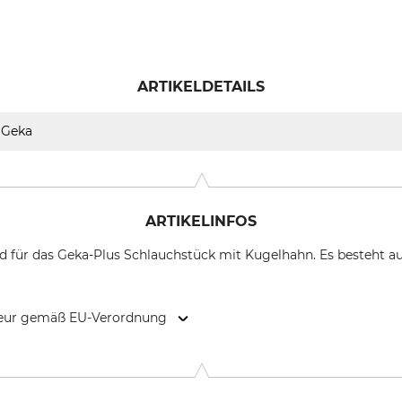
ARTIKELDETAILS
Geka
ARTIKELINFOS
nd für das Geka-Plus Schlauchstück mit Kugelhahn. Es besteht a
kteur gemäß EU-Verordnung
r GmbH, Manfred-von-Ardenne-Allee 27, 71522 Backnang, Germ