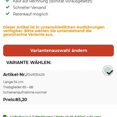
Kauf auf Rechnung (Bonität vorausgesetzt)
Schneller Versand
Ratenkauf möglich
Dieser Artikel ist in unterschiedlichen Ausführungen
verfügbar. Bitte wählen Sie untenstehend die
gewünschte Variante aus.
Variantenauswahl ändern
VARIANTE WÄHLEN:
Sort by
Artikel-Nr.
1049135429
Länge
54 cm
Treibglieder
65 – 68
Schienenaufnahme
normal
Preis
85,20
Lieferbar in 1-3 Werktagen | Mehr als 10 Artikel auf Lager.