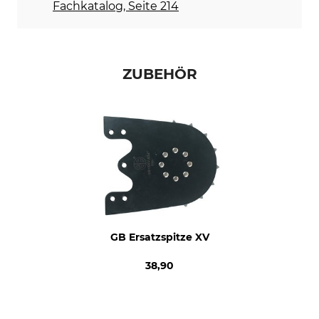
Fachkatalog, Seite 214
Treibglieder
Schienenaufnahme
65 – 68
normal
ZUBEHÖR
GB Ersatzspitze XV
38,90