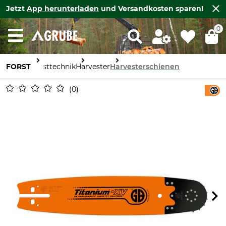
Jetzt
App herunterladen
und Versandkosten sparen!
0
FORST
Forsttechnik
Harvester
Harvesterschienen
0