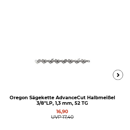
Oregon Sägekette AdvanceCut Halbmeißel
3/8"LP, 1,3 mm, 52 TG
16,90
UVP
17,40