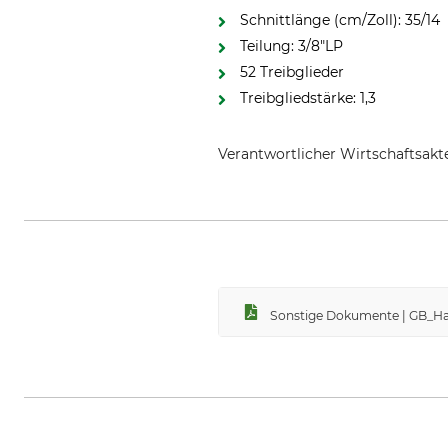
Schnittlänge (cm/Zoll): 35/14
Teilung: 3/8"LP
52 Treibglieder
Treibgliedstärke: 1,3
Verantwortlicher Wirtschaftsa
Grube KG, Hützeler Damm 38, 2
Sonstige Dokumente | GB_H