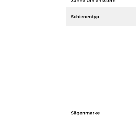
Zähne Umlenkstern
Schienentyp
Sägenmarke