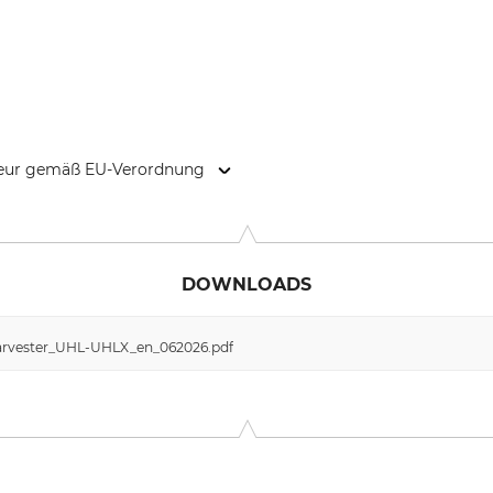
kteur gemäß EU-Verordnung
9646 Bispingen, Germany, www.grube.de
DOWNLOADS
arvester_UHL-UHLX_en_062026.pdf