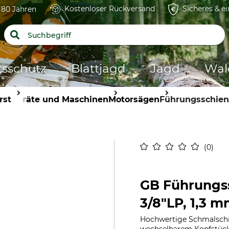
Kostenloser Rückversand
Sicheres & e
t 80 Jahren
tsschutz
Blattjagd
Jagd
Wal
rst
Geräte und Maschinen
Motorsägen
Führungsschie
0
GB Führungs
3/8"LP, 1,3 m
Hochwertige Schmalschni