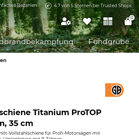
infaches Bezahlen
4.7 von 5 Sternen bei Trusted Shops
0
dbrandbekämpfung
Fundgrube
nen
schiene Titanium ProTOP
m, 35 cm
tt-Vollstahlschiene für Profi-Motorsägen mit