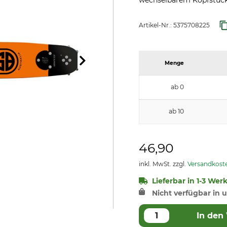
wechselbarem Kopfstück
Artikel-Nr.:
5375708225
Menge
ab 0
ab 10
46,90
inkl. MwSt. zzgl.
Versandkost
Lieferbar in 1-3 Wer
Nicht verfügbar in u
In den