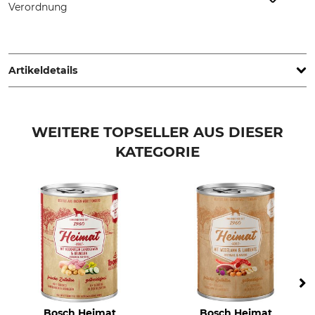
Verordnung
Grube KG, Hützeler Damm 38, 29646 Bispingen, Germany,
www.grube.de
Artikeldetails
Marke
Produkttyp
Merchandise
Messbecher
WEITERE TOPSELLER AUS DIESER
KATEGORIE
Modellbezeichnung
Herstellung
für Futter
Made in Netherlands
Bosch Heimat
Bosch Heimat