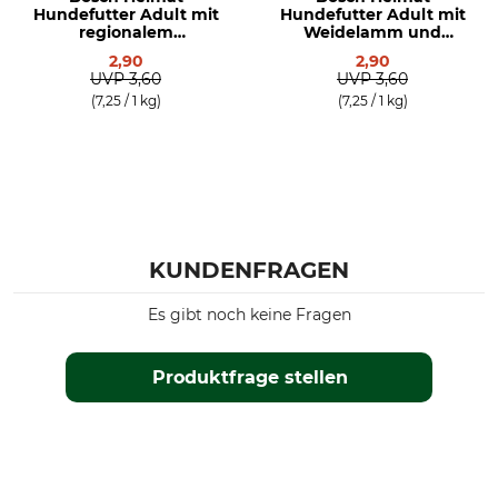
Hundefutter Adult mit
Hundefutter Adult mit
regionalem
Weidelamm und
Landschwein &
Landente
2,90
2,90
Hühnchen
UVP
3,60
UVP
3,60
(7,25 / 1 kg)
(7,25 / 1 kg)
KUNDENFRAGEN
Es gibt noch keine Fragen
Produktfrage stellen