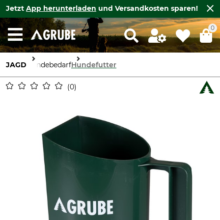
Jetzt
App herunterladen
und Versandkosten sparen!
0
JAGD
Hundebedarf
Hundefutter
0