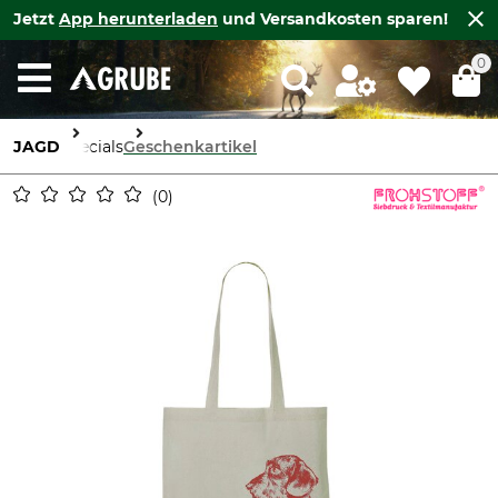
Jetzt
App herunterladen
und Versandkosten sparen!
0
JAGD
Specials
Geschenkartikel
0