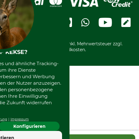
Cookie-Einstellungen
Bestellung widerrufen
Ratenkauf
Karriere
Widerrufsbelehrung
Rechnung
Termine
Widerrufsformular
Vorkasse
Ladengeschäft
Kostenloser Rückversand
Motorgeräteshop
Nachhaltigkeit
Über uns
Entsorgung und Umwelt
Community
Alle Preise in Euro und inkl. Mehrwertsteuer zzgl.
Datenschutz Print
International
Versandkosten.
F KEKSE?
Kooperationen
es und ähnliche Tracking-
um ihre Dienste
 verbessern und Werbung
en der Nutzer anzuzeigen.
erden personenbezogene
nen Ihre Einwilligung
die Zukunft widerrufen
rung
Impressum
Konfigurieren
tieren