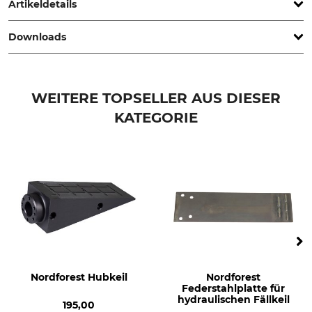
Artikeldetails
Downloads
Marke
Produkttyp
Forstreich
Linsenkopfschraube
Ersatzteilliste | Spareparts_Forstreich-TR-300_1627198176_de_09122025.pdf
Modellbezeichnung
Herstellung
WEITERE TOPSELLER AUS DIESER
für Gehäuselager TR 300
Made in Germany
Ersatzteilliste | Spareparts_Forstreich-TR-240_3868514546_de_09122025.pdf
KATEGORIE
Nordforest Hubkeil
Nordforest
Federstahlplatte für
hydraulischen Fällkeil
195,00