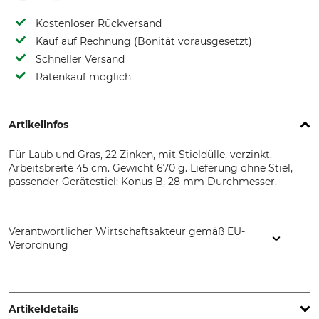
Kostenloser Rückversand
Kauf auf Rechnung (Bonität vorausgesetzt)
Schneller Versand
Ratenkauf möglich
Artikelinfos
Für Laub und Gras, 22 Zinken, mit Stieldülle, verzinkt.
Arbeitsbreite 45 cm.
Gewicht 670 g. Lieferung ohne Stiel,
passender Gerätestiel: Konus B, 28 mm Durchmesser.
Verantwortlicher Wirtschaftsakteur gemäß EU-
Verordnung
FLORA Wilh. Förster GmbH & Co. KG, Schmidtsiepen 3,
58553 Halver, Germany, www.flora.biz
Artikeldetails