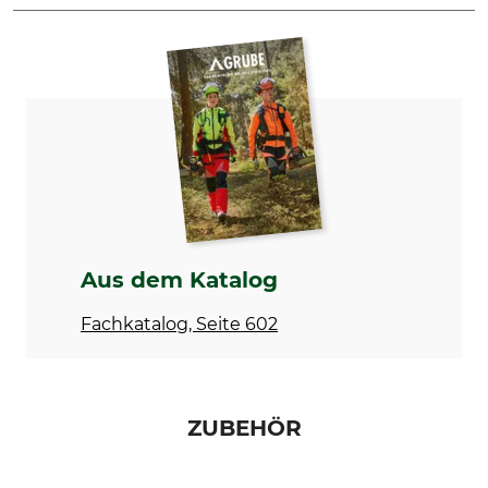
Marke
Produkttyp
Flora
Laubbesen
Modellbezeichnung
Herstellung
Profi feststehend
Made in Germany
Aus dem Katalog
Fachkatalog, Seite 602
ZUBEHÖR