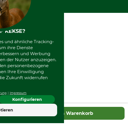
Kooperationen
F KEKSE?
es und ähnliche Tracking-
um ihre Dienste
 verbessern und Werbung
en der Nutzer anzuzeigen.
erden personenbezogene
nen Ihre Einwilligung
die Zukunft widerrufen
rung
Impressum
Konfigurieren
tieren
In den Warenkorb