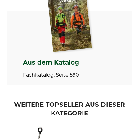
Fiskars
Spatengabel
Modellbezeichnung
Herstellung
Xact
Made in Poland
Gewicht
1,8 kg
Aus dem Katalog
Fachkatalog, Seite 590
WEITERE TOPSELLER AUS DIESER
KATEGORIE