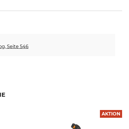
og, Seite 546
IE
AKTION