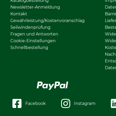
Katalogbestellung
Impr
Newsletter-Anmeldung
Date
Kontakt
Barri
Gewährleistung/Kostenvoranschlag
Liefe
Seilwindenprüfung
Beste
Fragen und Antworten
Wide
Cookie-Einstellungen
Wide
Schnellbestellung
Kost
Nachh
Ents
Date
Facebook
Instagram