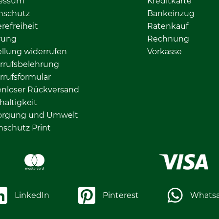
essum
Kreditkarte
nschutz
Bankeinzug
erefreiheit
Ratenkauf
rung
Rechnung
llung widerrufen
Vorkasse
rrufsbelehrung
rrufsformular
enloser Rückversand
altigkeit
orgung und Umwelt
nschutz Print
LinkedIn
Pinterest
Whats