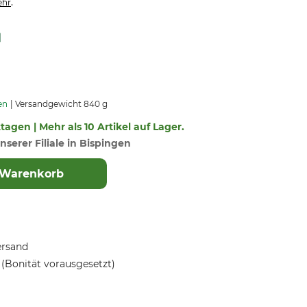
.
hr
en
Versandgewicht 840 g
ktagen | Mehr als 10 Artikel auf Lager.
nserer Filiale in Bispingen
 Warenkorb
ersand
(Bonität vorausgesetzt)