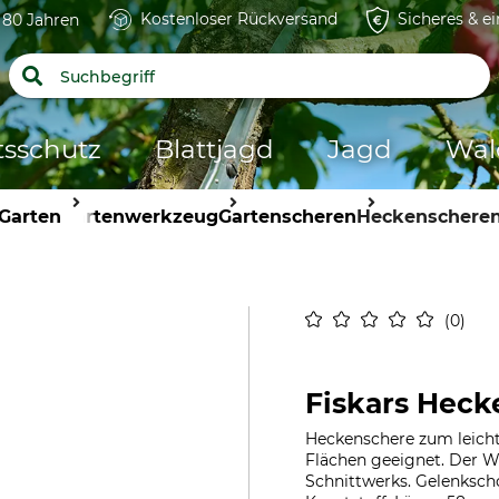
Kostenloser Rückversand
Sicheres & e
t 80 Jahren
tsschutz
Blattjagd
Jagd
Wal
Garten
Gartenwerkzeug
Gartenscheren
Heckenschere
0
Fiskars Heck
Heckenschere zum leicht
Flächen geeignet. Der We
Schnittwerks. Gelenkscho