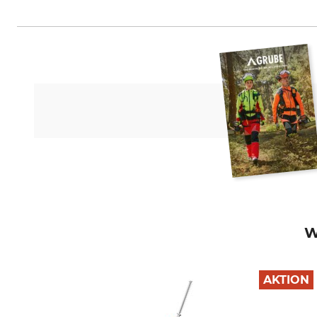
Fiskars Online Oy Ab, Keilanieme
W
AKTION