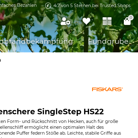
infaches Bezahlen
4.7 von 5 Sternen bei Trusted Shops
0
dbrandbekämpfung
Fundgrube
n
enschere SingleStep HS22
en Form- und Rückschnitt von Hecken, auch für große
llenschliff ermöglicht einen optimalen Halt des
nende Puffer federn Stöße ab. Leichte, stabile Griffe aus