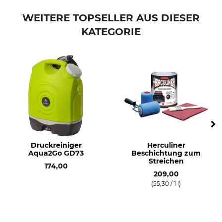
Marke
Produkttyp
Fiskars
Ersatzkante
WEITERE TOPSELLER AUS DIESER
KATEGORIE
Modellbezeichnung
Gewicht
für Duo-Eiskratzer
17 g
Druckreiniger
Herculiner
Aqua2Go GD73
Beschichtung zum
Streichen
174,00
209,00
(55,30 / 1 l)