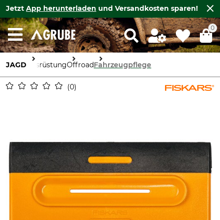
Jetzt
App herunterladen
und Versandkosten sparen!
0
JAGD
Ausrüstung
Offroad
Fahrzeugpflege
0