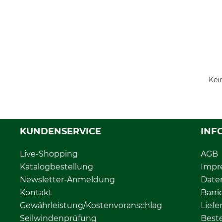
Kei
KUNDENSERVICE
INF
Live-Shopping
AGB
Katalogbestellung
Impr
Newsletter-Anmeldung
Date
Kontakt
Barri
Gewährleistung/Kostenvoranschlag
Liefe
Seilwindenprüfung
Beste