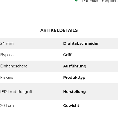
Ratenkauf möglich
ARTIKELDETAILS
24 mm
Drahtabschneider
Bypass
Griff
Einhandschere
Ausführung
Fiskars
Produkttyp
P921 mit Rollgriff
Herstellung
20,1 cm
Gewicht