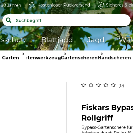
Kostenloser Rückversand
Sicheres & e
t 80 Jahren
tsschutz
Blattjagd
Jagd
Wal
Garten
Gartenwerkzeug
Gartenscheren
Handscheren
0
Fiskars Bypa
Rollgriff
Bypass-Gartenschere fü