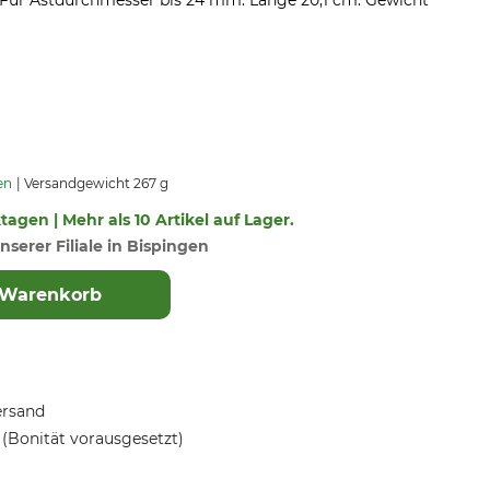
f. Für Astdurchmesser bis 24 mm. Länge 20,1 cm. Gewicht
en
Versandgewicht 267 g
ktagen | Mehr als 10 Artikel auf Lager.
nserer Filiale in Bispingen
 Warenkorb
ersand
(Bonität vorausgesetzt)