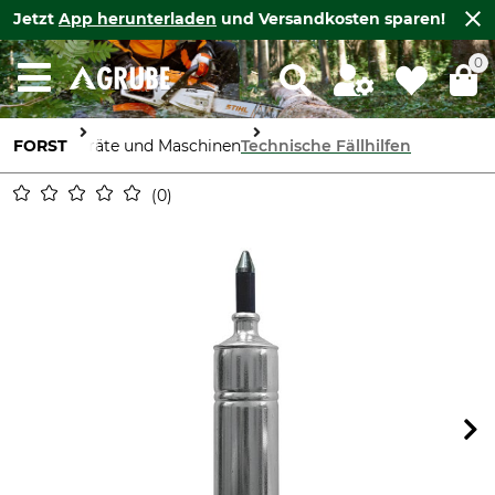
Jetzt
App herunterladen
und Versandkosten sparen!
0
FORST
Geräte und Maschinen
Technische Fällhilfen
0