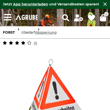
Jetzt
App herunterladen
und Versandkosten sparen!
0
FORST
Forstbedarf
Absperrung
1