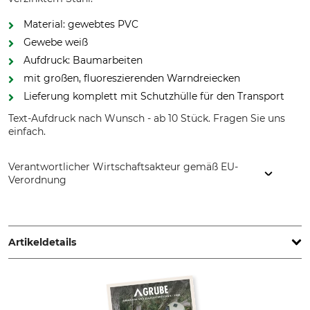
Material: gewebtes PVC
Gewebe weiß
Aufdruck: Baumarbeiten
mit großen, fluoreszierenden Warndreiecken
Lieferung komplett mit Schutzhülle für den Transport
Text-Aufdruck nach Wunsch - ab 10 Stück. Fragen Sie uns
einfach.
Verantwortlicher Wirtschaftsakteur gemäß EU-
Verordnung
Grube KG, Hützeler Damm 38, 29646 Bispingen, Germany,
www.grube.de
Artikeldetails
Produkttyp
Modellbezeichnung
Faltsignal
Baumarbeiten