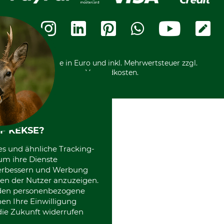
Widerrufsbelehrung
Rechnung
Termine
Widerrufsformular
Vorkasse
Ladengeschäft
Kostenloser Rückversand
Motorgeräteshop
Nachhaltigkeit
Über uns
Entsorgung und Umwelt
Community
Alle Preise in Euro und inkl. Mehrwertsteuer zzgl.
Datenschutz Print
International
Versandkosten.
Kooperationen
F KEKSE?
es und ähnliche Tracking-
um ihre Dienste
 verbessern und Werbung
en der Nutzer anzuzeigen.
erden personenbezogene
nen Ihre Einwilligung
die Zukunft widerrufen