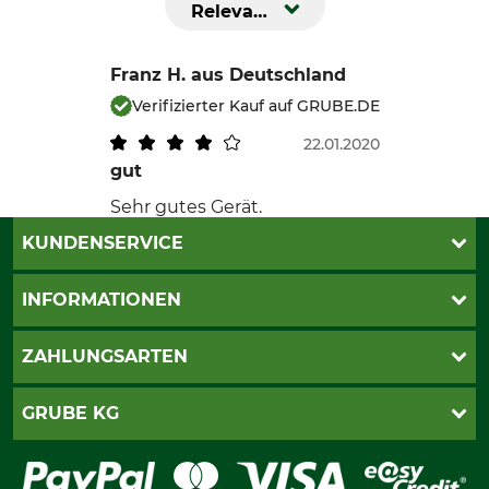
Relevanz
Franz H.
aus Deutschland
Verifizierter Kauf auf GRUBE.DE
22.01.2020
gut
Sehr gutes Gerät.
KUNDENSERVICE
Live-Shopping
INFORMATIONEN
Katalogbestellung
Newsletter-Anmeldung
AGB
ZAHLUNGSARTEN
Kontakt
Impressum
Gewährleistung/Kostenvoranschlag
Datenschutz
PayPal
GRUBE KG
Seilwindenprüfung
Barrierefreiheit
Kreditkarte
Fragen und Antworten
Lieferung
Bankeinzug
Leitbild
Cookie-Einstellungen
Bestellung widerrufen
Ratenkauf
Karriere