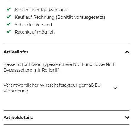
Kostenloser Rückversand
Kauf auf Rechnung (Bonität vorausgesetzt)
Schneller Versand
Ratenkauf möglich
Artikelinfos
Passend für Löwe Bypass-Schere Nr. 11 und Löwe Nr. 11
Bypassschere mit Rollgriff.
Verantwortlicher Wirtschaftsakteur gemäß EU-
Verordnung
Gebr. Schröder GmbH, Konrad-Zuse-Ring 3, 24220 Flintbek,
Germany, www.original-loewe.de
Artikeldetails