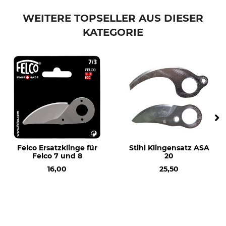
Produkttyp
Modellbezeichnung
Ersatzteil
für Löwe Nr. 11, Set
WEITERE TOPSELLER AUS DIESER
KATEGORIE
Herstellung
Made in Germany
Felco Ersatzklinge für
Stihl Klingensatz ASA
Felco 7 und 8
20
16,00
25,50