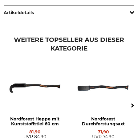
www.grube.de
Artikeldetails
Produkttyp
Modellbezeichnung
Ersatzstiel
für schwedische Räumaxt
WEITERE TOPSELLER AUS DIESER
und Widderkopf
Einhandkultursichel
KATEGORIE
Herstellung
Holzart
Made in Germany
Hickory
Nordforest Heppe mit
Nordforest
Kunststoffstiel 60 cm
Durchforstungsaxt
81,90
71,90
UVP
84,90
UVP
74,90