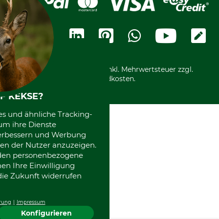
Cookie-Einstellungen
Bestellung widerrufen
Ratenkauf
Karriere
Widerrufsbelehrung
Rechnung
Termine
Widerrufsformular
Vorkasse
Ladengeschäft
Kostenloser Rückversand
Motorgeräteshop
Nachhaltigkeit
Über uns
Entsorgung und Umwelt
Community
Alle Preise in Euro und inkl. Mehrwertsteuer zzgl.
Datenschutz Print
International
Versandkosten.
Kooperationen
F KEKSE?
es und ähnliche Tracking-
um ihre Dienste
 verbessern und Werbung
en der Nutzer anzuzeigen.
erden personenbezogene
nen Ihre Einwilligung
die Zukunft widerrufen
rung
Impressum
Konfigurieren