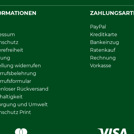
ORMATIONEN
ZAHLUNGSART
PayPal
essum
Kreditkarte
nschutz
Bankeinzug
erefreiheit
Ratenkauf
rung
Rechnung
llung widerrufen
Vorkasse
rrufsbelehrung
rrufsformular
enloser Rückversand
altigkeit
orgung und Umwelt
nschutz Print