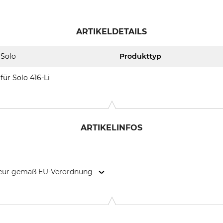
ARTIKELDETAILS
Solo
Produkttyp
für Solo 416-Li
ARTIKELINFOS
kteur gemäß EU-Verordnung
riestr. 9, 71069 Sindelfingen, Germany, www.solo.global