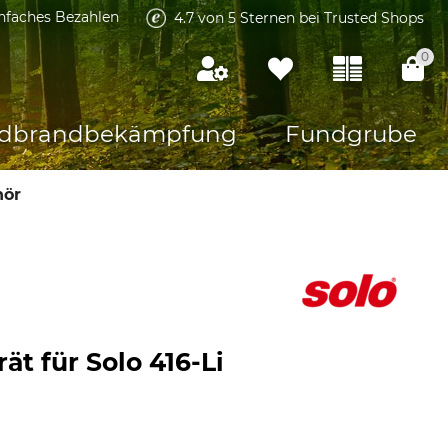
infaches Bezahlen
4.7 von 5 Sternen bei Trusted Shops
0
dbrandbekämpfung
Fundgrube
hör
ät für Solo 416-Li