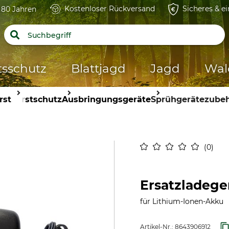
Kostenloser Rückversand
Sicheres & e
t 80 Jahren
tsschutz
Blattjagd
Jagd
Wal
rst
Forstschutz
Ausbringungsgeräte
Sprühgerätezube
0
Ersatzladeger
für Lithium-Ionen-Akku
Artikel-Nr.:
8643906912