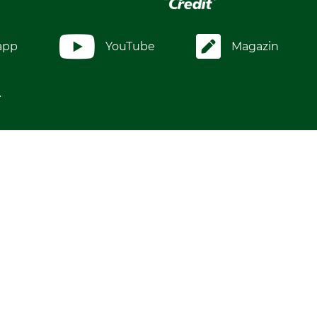
app
YouTube
Magazin
.