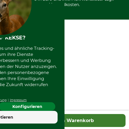
Datenschutz Print
International
Versandkosten.
Kooperationen
F KEKSE?
es und ähnliche Tracking-
um ihre Dienste
 verbessern und Werbung
en der Nutzer anzuzeigen.
erden personenbezogene
nen Ihre Einwilligung
die Zukunft widerrufen
rung
Impressum
Konfigurieren
tieren
In den Warenkorb