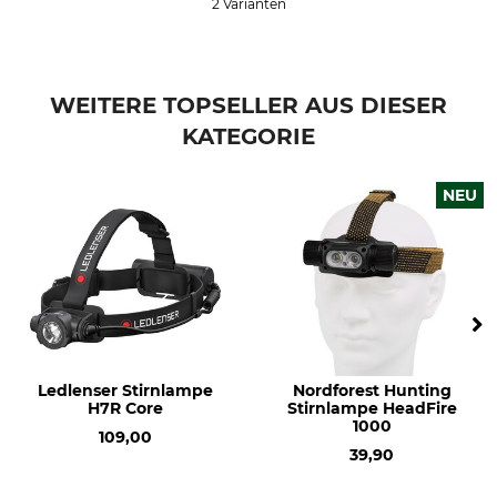
2 Varianten
Gewicht
164 g
WEITERE TOPSELLER AUS DIESER
KATEGORIE
NEU
Ledlenser Stirnlampe
Nordforest Hunting
H7R Core
Stirnlampe HeadFire
1000
109,00
39,90