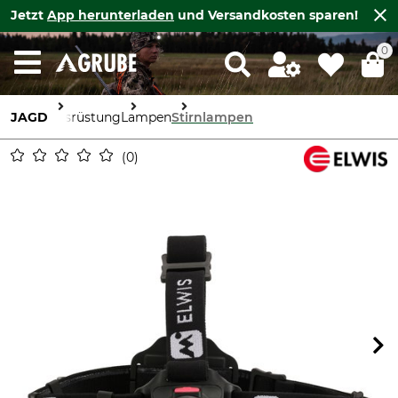
Jetzt
App herunterladen
und Versandkosten sparen!
0
JAGD
Ausrüstung
Lampen
Stirnlampen
0