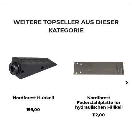
Marke
Produkttyp
Eder
Gehäuseschraube
WEITERE TOPSELLER AUS DIESER
KATEGORIE
Modellbezeichnung
Herstellung
für Funk Titan 80
Made in Germany
Nordforest Hubkeil
Nordforest
Federstahlplatte für
hydraulischen Fällkeil
195,00
112,00