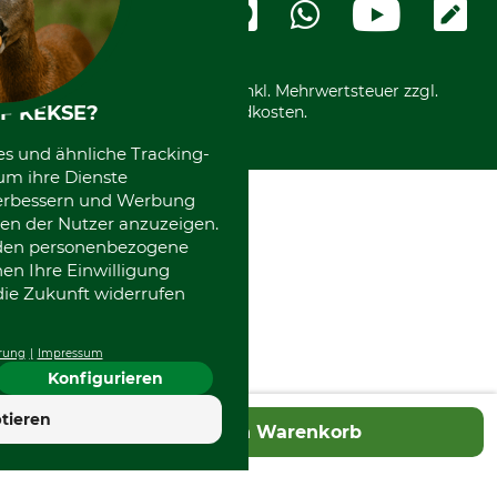
Ladengeschäft
Kostenloser Rückversand
Motorgeräteshop
Nachhaltigkeit
Über uns
Entsorgung und Umwelt
Community
Alle Preise in Euro und inkl. Mehrwertsteuer zzgl.
Datenschutz Print
International
F KEKSE?
Versandkosten.
Kooperationen
es und ähnliche Tracking-
um ihre Dienste
 verbessern und Werbung
en der Nutzer anzuzeigen.
erden personenbezogene
nen Ihre Einwilligung
die Zukunft widerrufen
rung
Impressum
Konfigurieren
tieren
In den Warenkorb