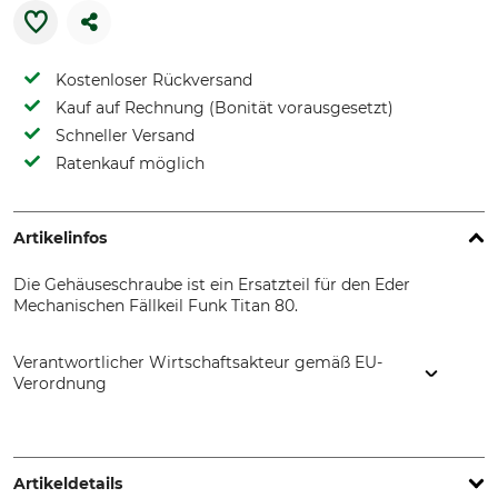
Kostenloser Rückversand
Kauf auf Rechnung (Bonität vorausgesetzt)
Schneller Versand
Ratenkauf möglich
Artikelinfos
Die Gehäuseschraube ist ein Ersatzteil für den Eder
Mechanischen Fällkeil Funk Titan 80.
Verantwortlicher Wirtschaftsakteur gemäß EU-
Verordnung
EDER – Maschinenbau GmbH, Schweigerstr. 6, 38302
Wolfenbüttel, Germany, www.eder-maschinenbau.de
Artikeldetails