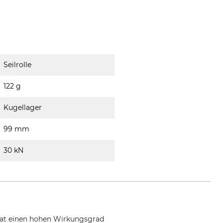
Seilrolle
122 g
Kugellager
99 mm
30 kN
e hat einen hohen Wirkungsgrad