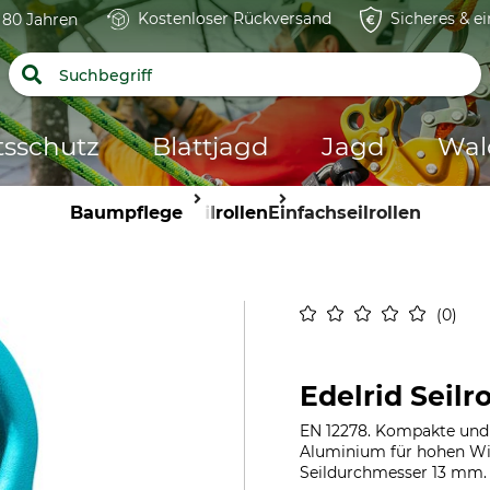
Kostenloser Rückversand
Sicheres & e
t 80 Jahren
tsschutz
Blattjagd
Jagd
Wal
Baumpflege
Seilrollen
Einfachseilrollen
0
Edelrid Seilro
EN 12278. Kompakte und 
Aluminium für hohen Wir
Seildurchmesser 13 mm. M