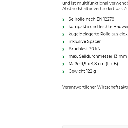
und ist multifunktional verwendb
Abstandshalter verhindert das Z
Seilrolle nach EN 12278
kompakte und leichte Bauwe
kugelgelagerte Rolle aus el
inklusive Spacer
Bruchlast 30 kN
max. Seildurchmesser 13 mm
Maße 9,9 x 4,8 cm (L x B)
Gewicht 122 g
Verantwortlicher Wirtschaftsa
Edelrid GmbH & Co. KG, Achener