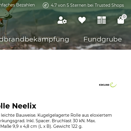
infaches Bezahlen
4.7 von 5 Sternen bei Trusted Shops
0
dbrandbekämpfung
Fundgrube
lle Neelix
leichte Bauweise. Kugelgelagerte Rolle aus eloxiertem
kungsgrad. Inkl. Spacer. Bruchlast 30 kN. Max.
aße 9,9 x 4,8 cm (L x B). Gewicht 122 g.