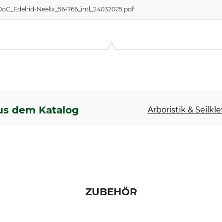
oC_Edelrid-Neelix_56-766_intl_24032025.pdf
us dem Katalog
Arboristik & Seilkl
ZUBEHÖR