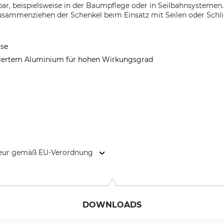
ar, beispielsweise in der Baumpflege oder in Seilbahnsystemen.
usammenziehen der Schenkel beim Einsatz mit Seilen oder Schl
ise
oxiertem Aluminium für hohen Wirkungsgrad
kteur gemäß EU-Verordnung
 Weg 66, 88316 Isny, Germany, www.edelrid.com
DOWNLOADS