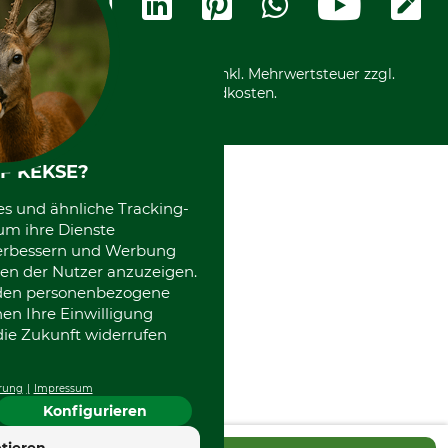
Kostenloser Rückversand
Motorgeräteshop
Nachhaltigkeit
Über uns
Entsorgung und Umwelt
Community
Alle Preise in Euro und inkl. Mehrwertsteuer zzgl.
Datenschutz Print
International
Versandkosten.
Kooperationen
F KEKSE?
es und ähnliche Tracking-
um ihre Dienste
 verbessern und Werbung
en der Nutzer anzuzeigen.
erden personenbezogene
nen Ihre Einwilligung
die Zukunft widerrufen
rung
Impressum
Konfigurieren