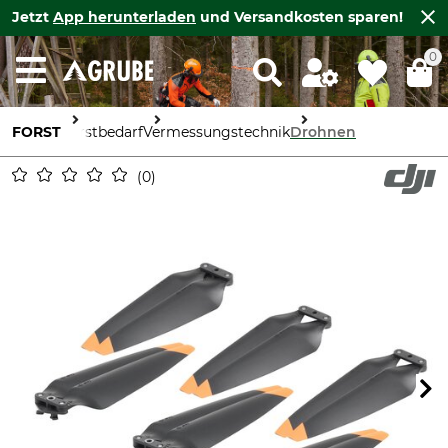
Jetzt
App herunterladen
und Versandkosten sparen!
0
FORST
Forstbedarf
Vermessungstechnik
Drohnen
0