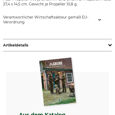
27,4 x 14,5 cm. Gewicht je Propeller 10,8 g.
Verantwortlicher Wirtschaftsakteur gemäß EU-
Verordnung
Globe Flight GmbH, Borsigstr. 7, 93092 Barbing, Germany,
www.globe-flight.de
Artikeldetails
Marke
Produkttyp
DJI
Propeller
Modellbezeichnung
für Matrice-4-Serie
Aus dem Katalog