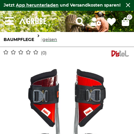
Jetzt
App herunterladen
und Versandkosten sparen!
0
BAUMPFLEGE
Steigeisen
0