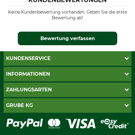
KUNDENBEWERTUNGEN
Keine Kundenbewertung vorhanden. Geben Sie die erste
Bewertung ab!
Bewertung verfassen
KUNDENSERVICE
Live-Shopping
INFORMATIONEN
Katalogbestellung
Newsletter-Anmeldung
AGB
ZAHLUNGSARTEN
Kontakt
Impressum
Gewährleistung/Kostenvoranschlag
Datenschutz
PayPal
GRUBE KG
Seilwindenprüfung
Barrierefreiheit
Kreditkarte
Fragen und Antworten
Lieferung
Bankeinzug
Leitbild
Cookie-Einstellungen
Bestellung widerrufen
Ratenkauf
Karriere
Widerrufsbelehrung
Rechnung
Termine