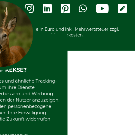
Widerrufsformular
Vorkasse
Ladengeschäft
Kostenloser Rückversand
Motorgeräteshop
Nachhaltigkeit
Über uns
Entsorgung und Umwelt
Community
Alle Preise in Euro und inkl. Mehrwertsteuer zzgl.
Datenschutz Print
International
Versandkosten.
Kooperationen
F KEKSE?
es und ähnliche Tracking-
um ihre Dienste
 verbessern und Werbung
en der Nutzer anzuzeigen.
erden personenbezogene
nen Ihre Einwilligung
die Zukunft widerrufen