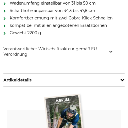
Wadenumfang einstellbar von 31 bis 50 cm
Schafthöhe anpassbar von 34,3 bis 47,8 cm
Komfortberiemung mit zwei Cobra-Klick-Schnallen
kompatibel mit allen angebotenen Ersatzdornen
Gewicht 2200 g
Verantwortlicher Wirtschaftsakteur gemäß EU-
Verordnung
Burkhard Baumsteigtechnik GmbH & Co. KG, Graf-Zeppelin-
Str.7, 72525 Muensingen, Germany, www.distelforst.de
Artikeldetails
Marke
Produkttyp
Distel
Steigeisen
Modellbezeichnung
Herstellung
Alu Plus Klick
Made in Germany