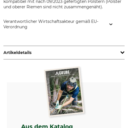
kompatibel mit nach 09/2023 gefertigten Polstern (Polster
und oberer Riemen sind nicht zusammengenäht).
Verantwortlicher Wirtschaftsakteur gemäß EU-
Verordnung
Burkhard Baumsteigtechnik GmbH & Co. KG, Graf-Zeppelin-
Str.7, 72525 Muensingen, Germany, www.distelforst.de
Artikeldetails
Marke
Produkttyp
Distel
Ersatzschalen
Modellbezeichnung
Herstellung
Carbon
Made in Germany
Gewicht
234 g
Aus dem Katalog