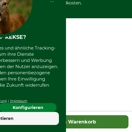
Datenschutz Print
International
Versandkosten.
Kooperationen
F KEKSE?
es und ähnliche Tracking-
um ihre Dienste
 verbessern und Werbung
en der Nutzer anzuzeigen.
erden personenbezogene
nen Ihre Einwilligung
die Zukunft widerrufen
rung
Impressum
Konfigurieren
tieren
In den Warenkorb