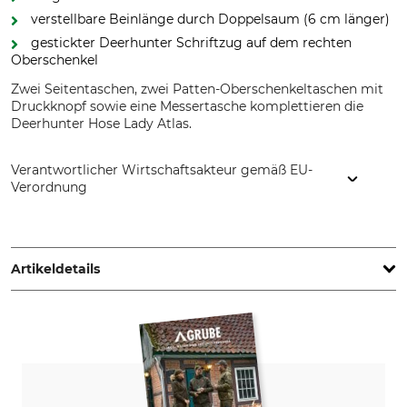
verstellbare Beinlänge durch Doppelsaum (6 cm länger)
gestickter Deerhunter Schriftzug auf dem rechten
Oberschenkel
Zwei Seitentaschen, zwei Patten-Oberschenkeltaschen mit
Druckknopf sowie eine Messertasche komplettieren die
Deerhunter Hose Lady Atlas.
Verantwortlicher Wirtschaftsakteur gemäß EU-
Verordnung
DEERHUNTER K/S, Norgesvej 12, 6100 Haderslev, Denmark,
www.deerhunter.eu
Artikeldetails
Marke
Produkttyp
Deerhunter
Hose
Modellbezeichnung
Oberstoff
Lady Atlas
65% Polyester