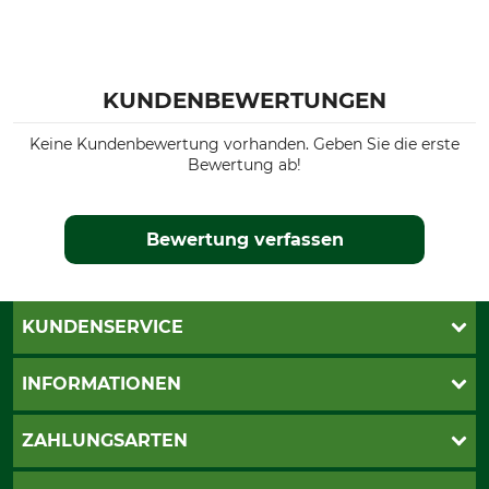
KUNDENBEWERTUNGEN
Keine Kundenbewertung vorhanden. Geben Sie die erste
Bewertung ab!
Bewertung verfassen
KUNDENSERVICE
Live-Shopping
INFORMATIONEN
Katalogbestellung
Newsletter-Anmeldung
AGB
ZAHLUNGSARTEN
Kontakt
Impressum
Gewährleistung/Kostenvoranschlag
Datenschutz