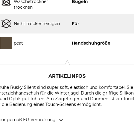
Wäschetrockner
Bügeln
trocknen
Nicht trockenreinigen
Für
peat
Handschuhgröße
ARTIKELINFOS
he Rusky Silent sind super soft, elastisch und komfortabel. Sie 
erziehhandschuh für die Winterjagd. Durch die griffige Siliko
und Optik gut führen. Am Zeigefinger und Daumen ist ein Touc
r die Bedienung eines Touch-Screens ermöglicht.
kteur gemäß EU-Verordnung
 6100 Haderslev, Denmark, www.deerhunter.eu