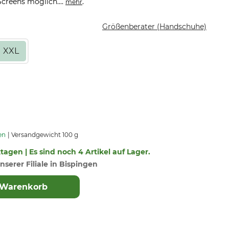
creens möglich....
.
mehr
Größenberater (Handschuhe)
XXL
en
Versandgewicht 100 g
ktagen | Es sind noch 4 Artikel auf Lager.
nserer Filiale in Bispingen
 Warenkorb