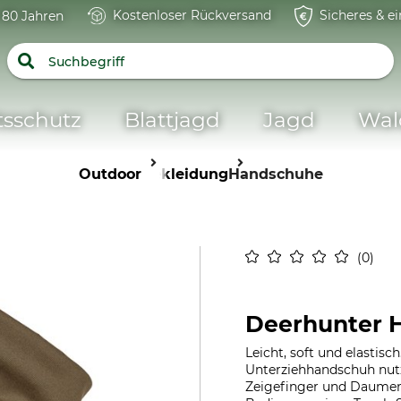
Kostenloser Rückversand
Sicheres & e
t 80 Jahren
tsschutz
Blattjagd
Jagd
Wal
Outdoor
Bekleidung
Handschuhe
0
Deerhunter H
Leicht, soft und elastis
Unterziehhandschuh nutzb
Zeigefinger und Daumen 