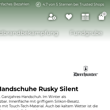
infaches Bezahlen
4.7 von 5 Sternen bei Trusted Shops
0
dbrandbekämpfung
Fundgrube
andschuhe Rusky Silent
ch. Ganzjahres-Handschuh. Im Winter als
ar. Innenfläche mit griffigem Silikon-Besatz.
mit Touch-Tech-Material. Auch bei kaltem Wetter ist die