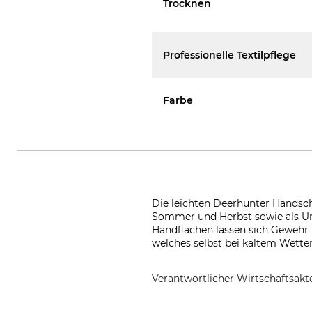
Trocknen
Professionelle Textilpflege
Farbe
Die leichten Deerhunter Handschu
Sommer und Herbst sowie als Unt
Handflächen lassen sich Gewehr 
welches selbst bei kaltem Wette
Verantwortlicher Wirtschaftsa
DEERHUNTER K/S, Norgesvej 12,