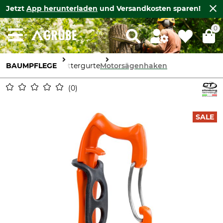
Jetzt
App herunterladen
und Versandkosten sparen!
0
BAUMPFLEGE
Klettergurte
Motorsägenhaken
0
SALE