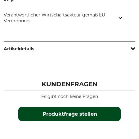
Verantwortlicher Wirtschaftsakteur gemäß EU-
Verordnung
Aludesign SpA, Via Torchio 22, 24034 Cisano Bergamasco
(BG), Italy, www.climbingtechnology.com
Artikeldetails
Marke
Produkttyp
CT
Gurtkarabiner
KUNDENFRAGEN
Modellbezeichnung
Verschluss
Truck
Schnapper
Es gibt noch keine Fragen
Bauform
Herstellung
D-Form
Made in Italy
Produktfrage stellen
Farbe
orange