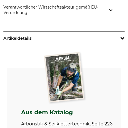
Verantwortlicher Wirtschaftsakteur gemäß EU-
Verordnung
Courant, 36 boulevard de l'industrie, 49000 Angers, France,
www.mycourant.com
Artikeldetails
Marke
Produkttyp
Courant
Rigging-Schlinge
Modellbezeichnung
Herstellung
AKA
Made in France
Länge
Gewicht
4 m
601 g
Aus dem Katalog
Arboristik & Seilklettertechnik, Seite 226