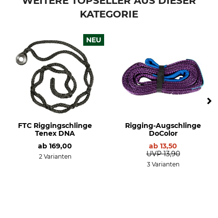
WEITERE TOPSELLER AUS DIESER
KATEGORIE
NEU
FTC Riggingschlinge
Rigging-Augschlinge
Tenex DNA
DoColor
ab
169,00
ab
13,50
UVP
13,90
2 Varianten
3 Varianten