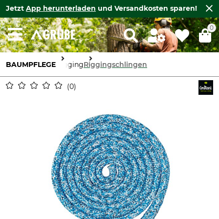
Jetzt
App herunterladen
und Versandkosten sparen!
0
BAUMPFLEGE
Rigging
Riggingschlingen
0