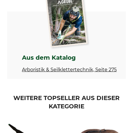
Cobra
Endkappe
Modellbezeichnung
Länge
4 t – 2026
24 mm
Breite
50 mm
Aus dem Katalog
Arboristik & Seilklettertechnik, Seite 275
WEITERE TOPSELLER AUS DIESER
KATEGORIE