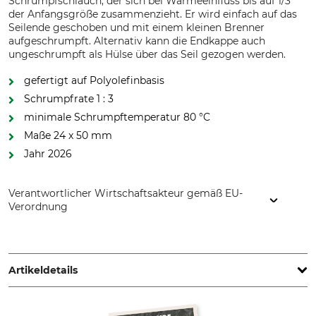
Schrumpfschlauch, der sich bei Wärmeeinfluss bis auf 1/3
der Anfangsgröße zusammenzieht. Er wird einfach auf das
Seilende geschoben und mit einem kleinen Brenner
aufgeschrumpft. Alternativ kann die Endkappe auch
ungeschrumpft als Hülse über das Seil gezogen werden.
gefertigt auf Polyolefinbasis
Schrumpfrate 1 : 3
minimale Schrumpftemperatur 80 °C
Maße 24 x 50 mm
Jahr 2026
Verantwortlicher Wirtschaftsakteur gemäß EU-
Verordnung
pbs Baumsicherungsprodukte GmbH, Rotebühlstr. 88B,
70178 Stuttgart, Germany, www.cobranet.de
Artikeldetails
Marke
Produkttyp