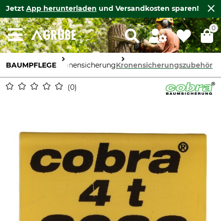
Jetzt
App herunterladen
und Versandkosten sparen!
0
BAUMPFLEGE
Kronensicherung
Kronensicherungszubehör
0