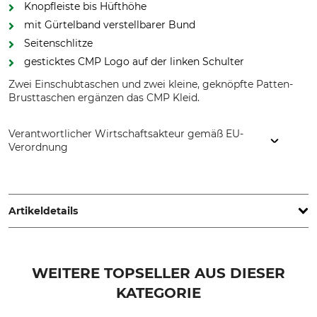
Knopfleiste bis Hüfthöhe
mit Gürtelband verstellbarer Bund
Seitenschlitze
gesticktes CMP Logo auf der linken Schulter
Zwei Einschubtaschen und zwei kleine, geknöpfte Patten-
Brusttaschen ergänzen das CMP Kleid.
Verantwortlicher Wirtschaftsakteur gemäß EU-
Verordnung
Fratelli Campagnolo S.p.A, Via Merlo, 2, 36060 Romano
d'Ezzelino (Vicenza), Italy, www.campagnolo.it
Artikeldetails
Marke
Produkttyp
CMP
Kleid
WEITERE TOPSELLER AUS DIESER
KATEGORIE
Oberstoff
Waschen
89% Polyester
40 °C Pflegeleicht