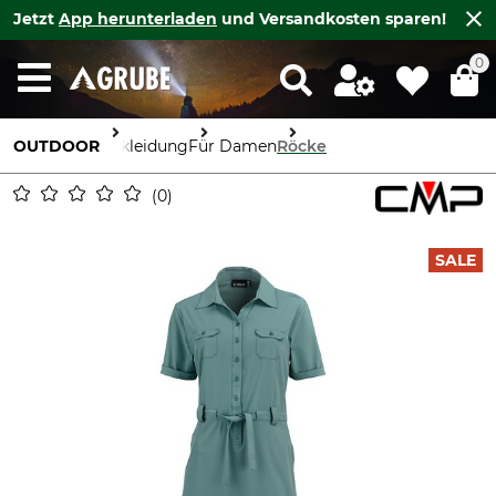
Jetzt
App herunterladen
und Versandkosten sparen!
0
OUTDOOR
Bekleidung
Für Damen
Röcke
0
SALE