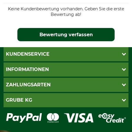
Keine Kundenbewertung vorhanden. Geben Sie die erste
Bewertung ab!
Bewertung verfassen
KUNDENSERVICE
Live-Shopping
INFORMATIONEN
Katalogbestellung
Newsletter-Anmeldung
AGB
ZAHLUNGSARTEN
Kontakt
Impressum
Gewährleistung/Kostenvoranschlag
Datenschutz
PayPal
GRUBE KG
Seilwindenprüfung
Barrierefreiheit
Kreditkarte
Fragen und Antworten
Lieferung
Bankeinzug
Leitbild
Cookie-Einstellungen
Bestellung widerrufen
Ratenkauf
Karriere
Widerrufsbelehrung
Rechnung
Termine