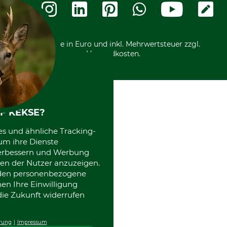
Widerrufsformular
Vorkasse
Ladengeschäft
Kostenloser Rückversand
Motorgeräteshop
Nachhaltigkeit
Über uns
Entsorgung und Umwelt
Community
Alle Preise in Euro und inkl. Mehrwertsteuer zzgl.
Datenschutz Print
International
Versandkosten.
Kooperationen
F KEKSE?
es und ähnliche Tracking-
um ihre Dienste
 verbessern und Werbung
en der Nutzer anzuzeigen.
erden personenbezogene
nen Ihre Einwilligung
die Zukunft widerrufen
rung
Impressum