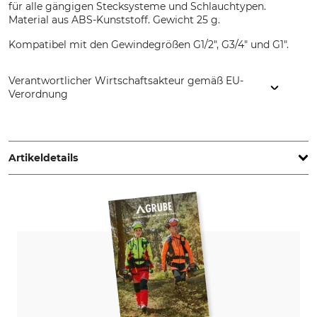
für alle gängigen Stecksysteme und Schlauchtypen.
Material aus ABS-Kunststoff. Gewicht 25 g.
Kompatibel mit den Gewindegrößen G1/2", G3/4" und G1".
Verantwortlicher Wirtschaftsakteur gemäß EU-
Verordnung
Cellfast Sp. Z.o.o., ul. Grabskiego 31, 37-450 Stalowa Wola,
Poland, www.cellfast.de
Artikeldetails
Marke
Produkttyp
Cellfast
Hahnanschluss
Modellbezeichnung
Herstellung
Ergo
Made in Poland
Gewicht
25 g