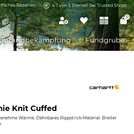
infaches Bezahlen
4.7 von 5 Sternen bei Trusted Shops
0
dbrandbekämpfung
Fundgrube
nie Knit Cuffed
genehme Wärme. Dehnbares Rippstrick-Material. Breiter
.