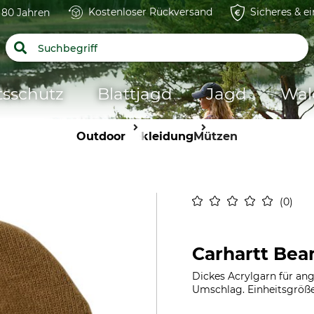
Kostenloser Rückversand
Sicheres & e
t 80 Jahren
tsschutz
Blattjagd
Jagd
Wal
Outdoor
Bekleidung
Mützen
0
Carhartt Bea
Dickes Acrylgarn für an
Umschlag. Einheitsgröße