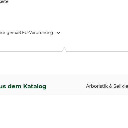
seite
kteur gemäß EU-Verordnung
D, 1019 AG Amsterdam, Netherlands, www.carhartt.com
us dem Katalog
Arboristik & Seilkl