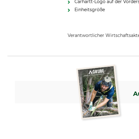
Carhartt-Logo auf der Vorder
Einheitsgröße
Verantwortlicher Wirtschaftsa
Carhartt B.V., Cruquiusweg 109
A