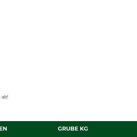
 ab!
EN
GRUBE KG