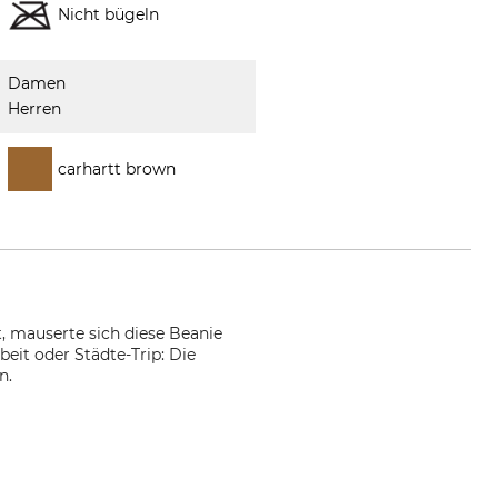
Nicht bügeln
Damen
Herren
carhartt brown
t, mauserte sich diese Beanie
eit oder Städte-Trip: Die
n.