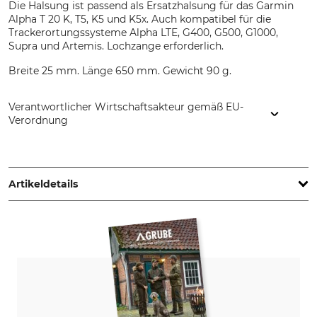
Die Halsung ist passend als Ersatzhalsung für das Garmin
Alpha T 20 K, T5, K5 und K5x. Auch kompatibel für die
Trackerortungssysteme Alpha LTE, G400, G500, G1000,
Supra und Artemis. Lochzange erforderlich.
Breite 25 mm. Länge 650 mm. Gewicht 90 g.
Verantwortlicher Wirtschaftsakteur gemäß EU-
Verordnung
Cano Concept, 1 ZA La Palun, 26170 Buis-les-Baronnies,
France, www.canihunt.com
Artikeldetails
Marke
Produkttyp
Canihunt
Hundehalsung
Modellbezeichnung
Farbe
25 mm
neonorange