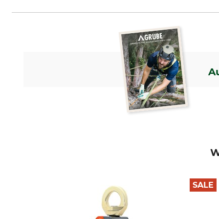
A
W
SALE