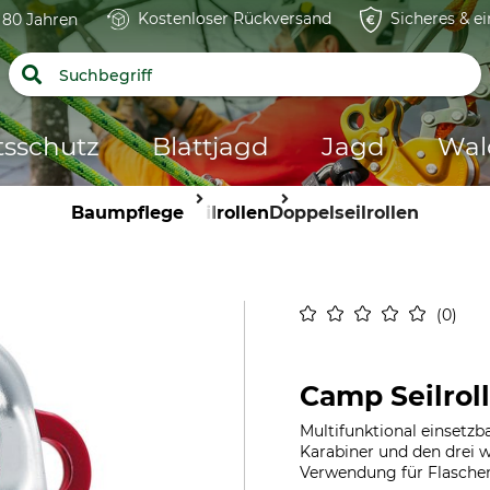
Kostenloser Rückversand
Sicheres & e
t 80 Jahren
tsschutz
Blattjagd
Jagd
Wal
Baumpflege
Seilrollen
Doppelseilrollen
0
Camp Seilrol
Multifunktional einsetzba
Karabiner und den drei w
Verwendung für Flaschen