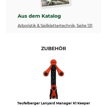
Konformitätserklärung | EU-DoC_Camp-Gyro-Single_56-609-7_intl_10042024.pdf
Aus dem Katalog
Arboristik & Seilklettertechnik, Seite 131
ZUBEHÖR
Teufelberger Lanyard Manager K1 Keeper