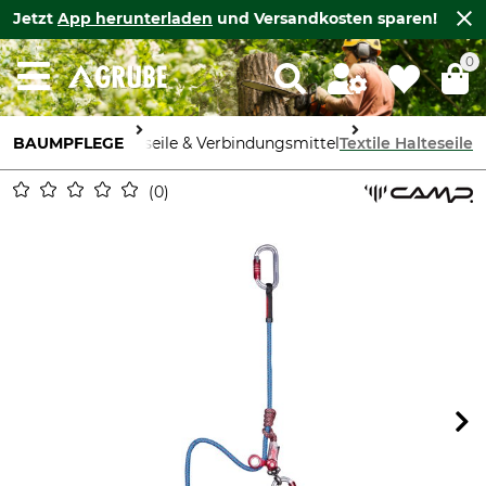
Jetzt
App herunterladen
und Versandkosten sparen!
0
BAUMPFLEGE
Halteseile & Verbindungsmittel
Textile Halteseile
0