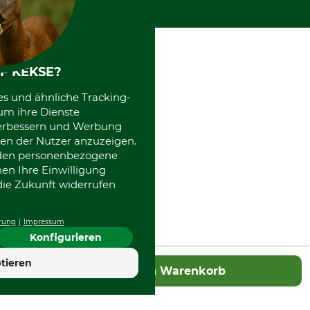
Kooperationen
F KEKSE?
es und ähnliche Tracking-
um ihre Dienste
 verbessern und Werbung
en der Nutzer anzuzeigen.
erden personenbezogene
nen Ihre Einwilligung
die Zukunft widerrufen
rung
Impressum
Konfigurieren
tieren
In den Warenkorb