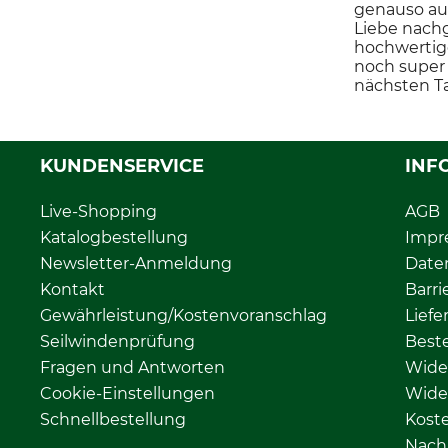
genauso aus
Liebe nachg
hochwertige
noch super
nächsten T
KUNDENSERVICE
INF
Live-Shopping
AGB
Katalogbestellung
Impr
Newsletter-Anmeldung
Date
Kontakt
Barri
Gewährleistung/Kostenvoranschlag
Liefe
Seilwindenprüfung
Beste
Fragen und Antworten
Wide
Cookie-Einstellungen
Wide
Schnellbestellung
Kost
Nachh