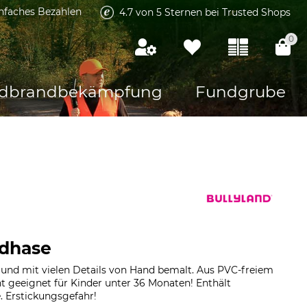
infaches Bezahlen
4.7 von 5 Sternen bei Trusted Shops
0
dbrandbekämpfung
Fundgrube
ldhase
und mit vielen Details von Hand bemalt. Aus PVC-freiem
cht geeignet für Kinder unter 36 Monaten! Enthält
e. Erstickungsgefahr!