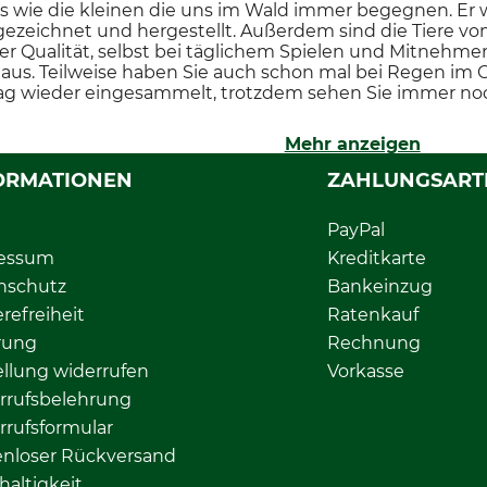
 wie die kleinen die uns im Wald immer begegnen. Er w
ezeichnet und hergestellt. Außerdem sind die Tiere vo
r Qualität, selbst bei täglichem Spielen und Mitnehme
 aus. Teilweise haben Sie auch schon mal bei Regen im
ag wieder eingesammelt, trotzdem sehen Sie immer noc
Mehr anzeigen
ORMATIONEN
ZAHLUNGSART
PayPal
essum
Kreditkarte
nschutz
Bankeinzug
erefreiheit
Ratenkauf
rung
Rechnung
llung widerrufen
Vorkasse
rrufsbelehrung
rrufsformular
enloser Rückversand
altigkeit