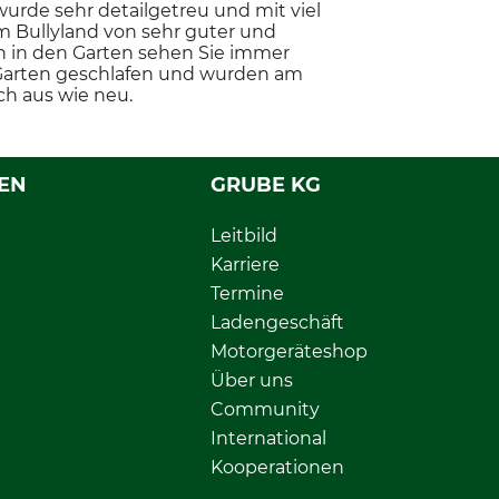
urde sehr detailgetreu und mit viel
m Bullyland von sehr guter und
n in den Garten sehen Sie immer
 Garten geschlafen und wurden am
h aus wie neu.
EN
GRUBE KG
Leitbild
Karriere
Termine
Ladengeschäft
Motorgeräteshop
Über uns
Community
International
Kooperationen