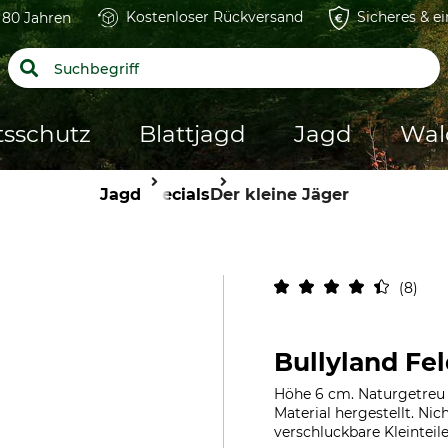
Kostenloser Rückversand
Sicheres & e
t 80 Jahren
tsschutz
Blattjagd
Jagd
Wal
Jagd
Specials
Der kleine Jäger
8
Bullyland Fe
Höhe 6 cm. Naturgetreu 
Material hergestellt. Ni
verschluckbare Kleinteil