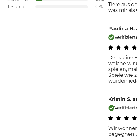
Tiere aus d
1 Stern
0%
was mir als 
Paulina H.
Verifizie
Der kleine
welche wir 
spielen, ma
Spiele wie z
wurden jed
Kristin S.
a
Verifizie
Wir wohnen
begegnen un