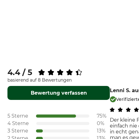
4.4 / 5
basierend auf 8 Bewertungen
Lenni S.
au
Bewertung verfassen
Verifizie
5 Sterne
75%
Der kleine 
4 Sterne
0%
einfach nie
3 Sterne
13%
in echt gen
man es gewo
2 Sterne
13%