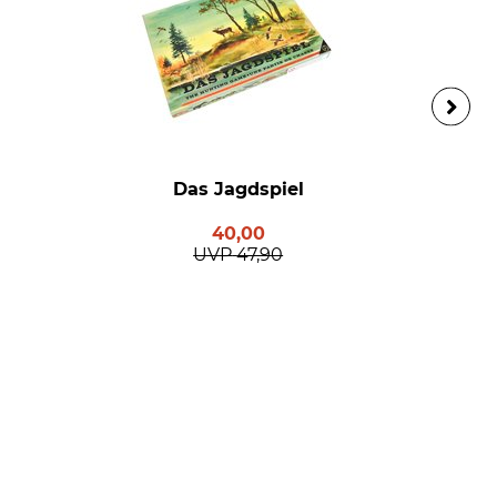
Das Jagdspiel
40,00
UVP
47,90