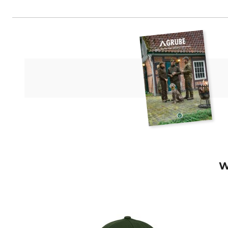
Bullyworld GmbH, Gewerbestr. 1
W