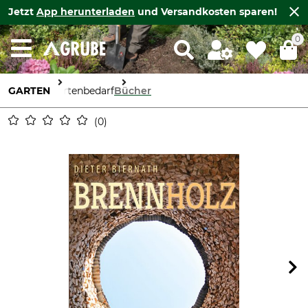
Jetzt
App herunterladen
und Versandkosten sparen!
0
GARTEN
Gartenbedarf
Bücher
0