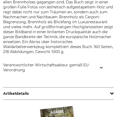
allen Brennholzes gegangen sind. Das Buch zeigt in einer
großen Fülle Fotos von ästhetisch aufgestapeltem Holz und
regt dabei nicht nur zum Träumen an, sondern auch zum
Nachmachen und Nachbauen: Brennholz als Carport-
Begrenzung, Brennholz als Blickfang im Luxusrestaurant
und vieles mehr. Auf großformatigen Hochglanzseiten zeigt
dieser Bildband in einer brillanten Druckqualität auch die
ganze Bandbreite der Technik, die europäische Holzmacher
einsetzen. Ein Abriss über historisches
Waldarbeiterwerkzeug komplettiert dieses Buch. 160 Seiten,
218 Abbildungen, Gewicht 1000 g.
Verantwortlicher Wirtschaftsakteur gemäß EU-
Verordnung
Forstfachverlag GmbH & Co. KG, Moorhofweg 11, 27383
Scheeßel, Germany, www.forstfachverlag.de
Artikeldetails
Auflage
Seitenanzahl
1. Auflage
160