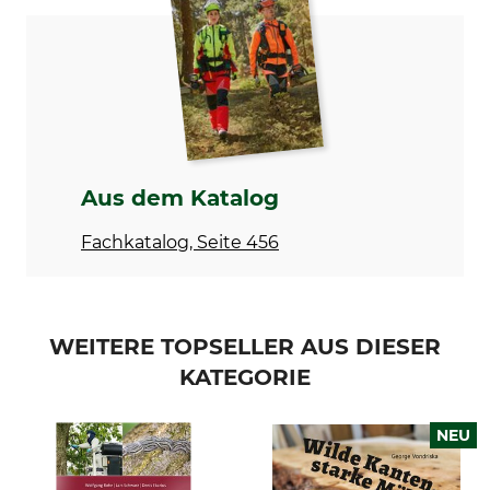
ISBN
Einband
978-3-9805121-3-8
gebunden
Sprache
Produkttyp
Deutsch
Buch
Modellbezeichnung
Herstellung
Brennholz – Technik &
Made in Germany
Aus dem Katalog
Ästhetik
Fachkatalog, Seite 456
WEITERE TOPSELLER AUS DIESER
KATEGORIE
NEU