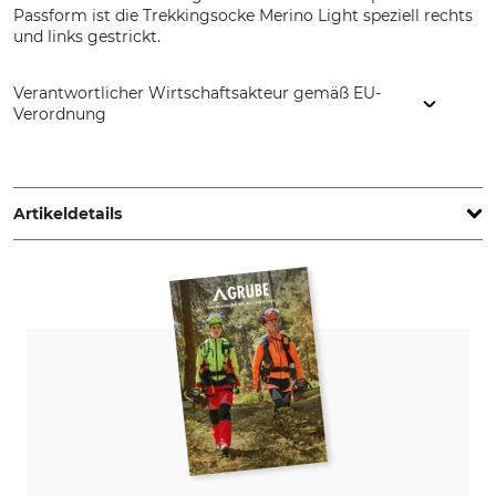
Passform ist die Trekkingsocke Merino Light speziell rechts
und links gestrickt.
Verantwortlicher Wirtschaftsakteur gemäß EU-
Verordnung
P.A.C. GmbH, Dublinstr. 2, 97424 Schweinfurt, Germany,
www.pac-original.de
Artikeldetails
Marke
Produkttyp
Bogg
Trekkingsocken
Modellbezeichnung
Oberstoff
Merino Light
56% Polyacryl
24% Wolle
18% Polyamid
2% Elasthan
Waschen
Bleichen