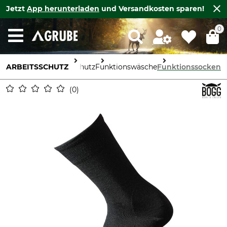
Jetzt
App herunterladen
und Versandkosten sparen!
0
ARBEITSSCHUTZ
Körperschutz
Funktionswäsche
Funktionssocken
0