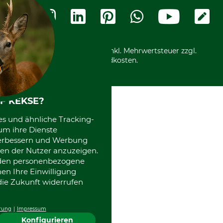
Widerrufsformular
Vorkasse
Ladengeschäft
Kostenloser Rückversand
Motorgeräteshop
Nachhaltigkeit
Über uns
Entsorgung und Umwelt
Community
Alle Preise in Euro und inkl. Mehrwertsteuer zzgl.
Datenschutz Print
International
Versandkosten.
Kooperationen
F KEKSE?
es und ähnliche Tracking-
um ihre Dienste
 verbessern und Werbung
en der Nutzer anzuzeigen.
erden personenbezogene
nen Ihre Einwilligung
die Zukunft widerrufen
rung
Impressum
Konfigurieren