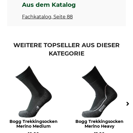
Handwäsche
Nicht bleichen
Aus dem Katalog
Trocknen
Bügeln
Fachkatalog, Seite 88
Nicht im Wäschetrockner
Nicht bügeln
trocknen
Professionelle Textilpflege
Für
WEITERE TOPSELLER AUS DIESER
Nicht trockenreinigen
Damen
Herren
KATEGORIE
Herstellung
Farbe
Made in Italy
schwarz
Sockengröße
35/38
Bogg Trekkingsocken
Bogg Trekkingsocken
Merino Medium
Merino Heavy