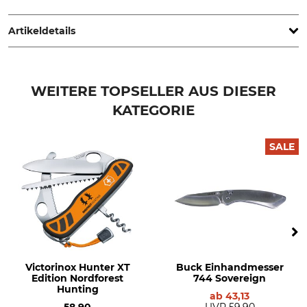
Heinr. Böker Baumwerk GmbH Solingen, Schützenstr. 30,
42659 Solingen, Germany, www.boker.de
Artikeldetails
Griffmaterial
Klingenlänge
Aluminium
8,7 cm
WEITERE TOPSELLER AUS DIESER
KATEGORIE
Klingenstärke
Marke
2,7 mm
Böker
SALE
Produkttyp
Modellbezeichnung
Rettungsmesser
Dönges Basic Tactical
Länge
Gewicht
21 cm
138 g
Victorinox Hunter XT
Buck Einhandmesser
Edition Nordforest
744 Sovereign
Hunting
ab
43,13