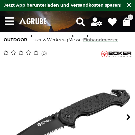
Jetzt
App herunterladen
und Versandkosten sparen!
0
OUTDOOR
Messer & Werkzeug
Messer
Einhandmesser
0