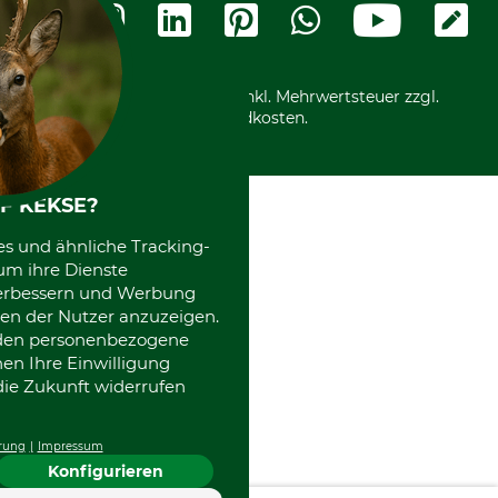
Vorkasse
Ladengeschäft
Kostenloser Rückversand
Motorgeräteshop
Nachhaltigkeit
Über uns
Entsorgung und Umwelt
Community
Alle Preise in Euro und inkl. Mehrwertsteuer zzgl.
Datenschutz Print
International
Versandkosten.
Kooperationen
F KEKSE?
es und ähnliche Tracking-
um ihre Dienste
 verbessern und Werbung
en der Nutzer anzuzeigen.
erden personenbezogene
nen Ihre Einwilligung
die Zukunft widerrufen
rung
Impressum
Konfigurieren