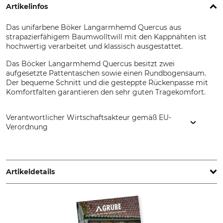
Artikelinfos
Das unifarbene Böker Langarmhemd Quercus aus
strapazierfähigem Baumwolltwill mit den Kappnähten ist
hochwertig verarbeitet und klassisch ausgestattet.
Das Böcker Langarmhemd Quercus besitzt zwei
aufgesetzte Pattentaschen sowie einen Rundbogensaum.
Der bequeme Schnitt und die gesteppte Rückenpasse mit
Komfortfalten garantieren den sehr guten Tragekomfort.
Verantwortlicher Wirtschaftsakteur gemäß EU-
Verordnung
F&M Brands GmbH & Co. KG, Alfred-Nobel-Str. 5, 97080
Würzburg, Germany, www.fundm-brands.de
Artikeldetails
Marke
Produkttyp
Böcker
Langarmhemd