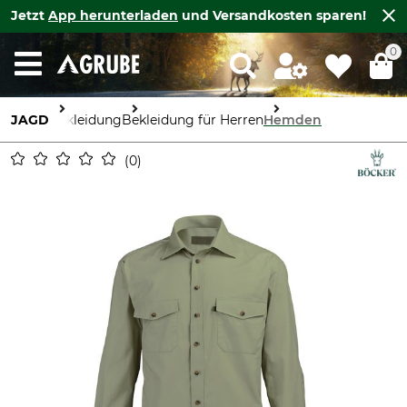
Jetzt
App herunterladen
und Versandkosten sparen!
0
JAGD
Bekleidung
Bekleidung für Herren
Hemden
0